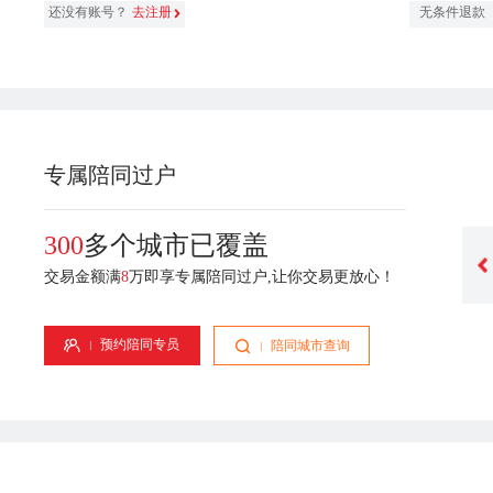
还没有账号？
去注册
无条件退款
专属陪同过户
300
多个城市已覆盖
交易金额满
8
万即享专属陪同过户,让你交易更放心！
谢宇琴
刘佳妮
业经验
专属顾问-1年从业经验
专属顾问-6年从业经验
预约陪同专员
陪同城市查询