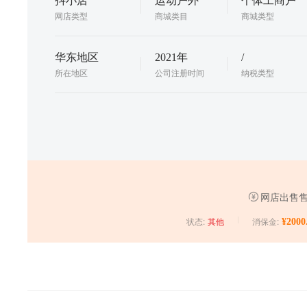
抖小店
运动户外
个体工商户
网店类型
商城类目
商城类型
华东地区
2021年
/
所在地区
公司注册时间
纳税类型
网店出售售
状态:
消保金:
¥2000
其他