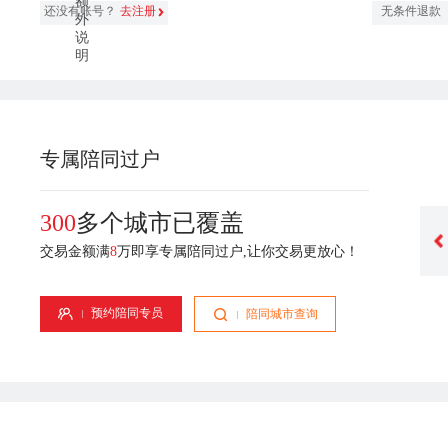
还没有账号？
去注册
无条件退款
专属陪同过户
300
多个城市已覆盖
交易金额满
8
万即享专属陪同过户,让你交易更放心！
谢宇琴
吴小庆
业经验
专属顾问-1年从业经验
专属顾问-1年从业经验
预约陪同专员
陪同城市查询