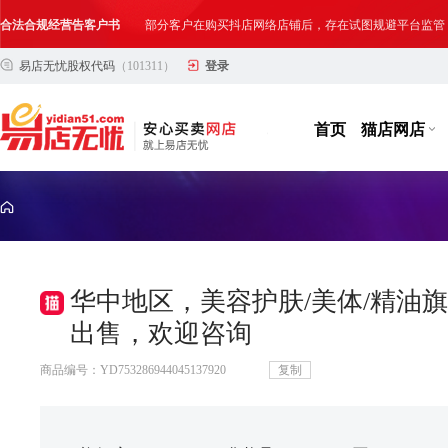
合法合规经营告客户书
部分客户在购买抖店网络店铺后，存在试图规避平台监管
易店无忧股权代码
（101311）
登录
网络店铺合法经营告诫书
为确保网络店铺的合法、规范转让与经营,我司温馨提示
首页
猫店网店
华中地区，美容护肤/美体/精油
出售，欢迎咨询
商品编号：YD753286944045137920
复制