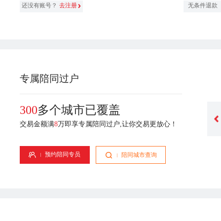
还没有账号？
去注册
无条件退款
专属陪同过户
300
多个城市已覆盖
交易金额满
8
万即享专属陪同过户,让你交易更放心！
丁帆
李容
业经验
专属顾问-8年从业经验
专属顾问-2年从业经验
预约陪同专员
陪同城市查询