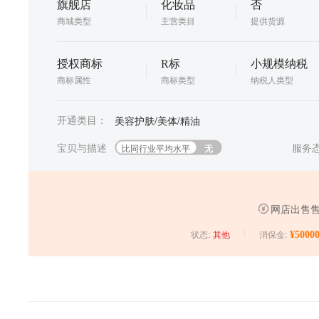
旗舰店
化妆品
否
商城类型
主营类目
提供货源
授权商标
R标
小规模纳税
商标属性
商标类型
纳税人类型
开通类目：
美容护肤/美体/精油
宝贝与描述
服务
比同行业平均水平
无
网店出售售
状态:
消保金:
¥50000
其他