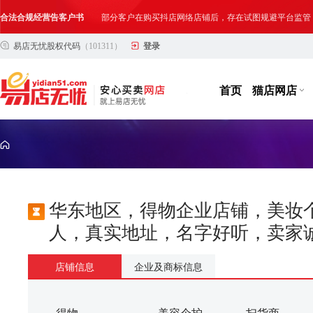
合法合规经营告客户书
部分客户在购买抖店网络店铺后，存在试图规避平台监管
易店无忧股权代码
（101311）
登录
网络店铺合法经营告诫书
为确保网络店铺的合法、规范转让与经营,我司温馨提示
首页
猫店网店
华东地区，得物企业店铺，美妆个
人，真实地址，名字好听，卖家
店铺信息
企业及商标信息