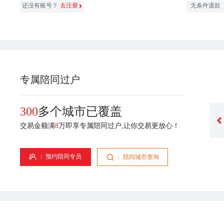
还没有账号？
去注册
无条件退款
专属陪同过户
300
多个城市已覆盖
交易金额满
8
万即享专属陪同过户,让你交易更放心！
李容
肖胜
吴月
专属顾问-2年从业经验
专属顾问-4年从业经验
专属顾问
预约陪同专员
陪同城市查询