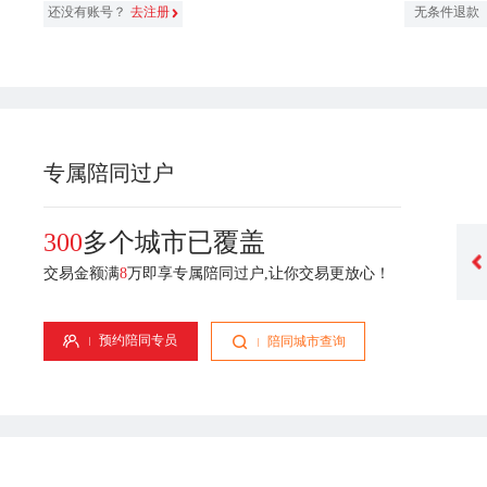
还没有账号？
去注册
无条件退款
专属陪同过户
300
多个城市已覆盖
交易金额满
8
万即享专属陪同过户,让你交易更放心！
张悦
张丽琼
业经验
专属顾问-2年从业经验
专属顾问-4年从业经验
预约陪同专员
陪同城市查询