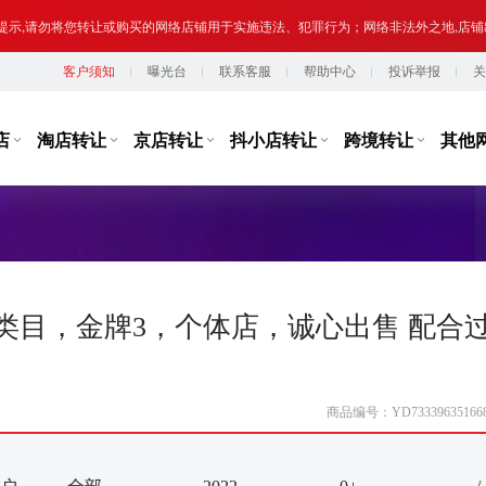
提示,请勿将您转让或购买的网络店铺用于实施违法、犯罪行为；网络非法外之地,店
客户须知
曝光台
联系客服
帮助中心
投诉举报
关
台监管，从事违规经营活动的行为，如引导线下交易、发布违规内容、进行虚假宣传
提示,请勿将您转让或购买的网络店铺用于实施违法、犯罪行为；网络非法外之地,店
店
淘店转让
京店转让
抖小店转让
跨境转让
其他
目，金牌3，个体店，诚心出售 配合过
商品编号：YD733396351668