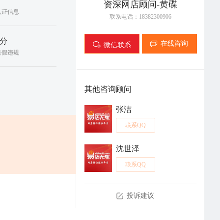
资深网店顾问-黄碟
认证信息
联系电话：18382300906
0分
微信联系
在线咨询
售假违规
其他咨询顾问
张洁
联系QQ
沈世泽
联系QQ
投诉建议