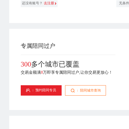
还没有账号？
去注册
无条
专属陪同过户
300
多个城市已覆盖
交易金额满
8
万即享专属陪同过户,让你交易更放心！
刘美雯
潘迪
9年从业经验
专属顾问-6年从业经验
专属顾问-8年从业经验
预约陪同专员
陪同城市查询