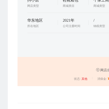
抖小店
鞋靴箱包
个体工商
网店类型
商城类目
商城类型
华东地区
2021年
/
所在地区
公司注册时间
纳税类型
网店
状态:
消保金:
其他