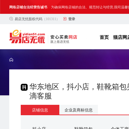
网络店铺合法经营告诫书
为确保网络店铺的合法、规范转让与经营,我司温馨
易店无忧股权代码
（101311）
登录
合法合规经营告客户书
部分客户在购买抖店网络店铺后，存在试图规避平
网络店铺合法经营告诫书
为确保网络店铺的合法、规范转让与经营,我司温馨
首页
猫店网
华东地区，抖小店，鞋靴箱包类
滴客服
店铺信息
企业及商标信息