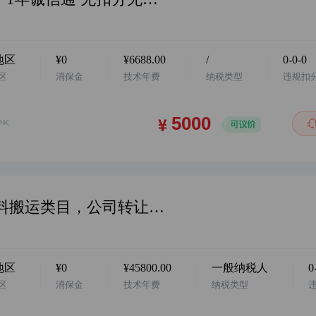
地区
¥0
¥6688.00
/
0-0-0
区
消保金
技术年费
纳税类型
违规扣
华东地区，阿店国际站 企业店，物料搬运类目，公司转让，无商标，价格美丽 诚心出售 欢迎咨询…
地区
¥0
¥45800.00
一般纳税人
0
区
消保金
技术年费
纳税类型