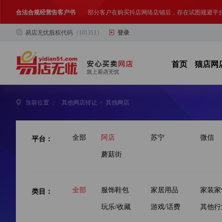
合法合规经营告客户书
部分客户在购买抖店网络店铺后，存在试图规避平
易店无忧股权代码
（101311）
登录
网络店铺合法经营告诫书
为确保网络店铺的合法、规范转让与经营,我司温馨
首页
猫店网
当前位置 ：
其他网店转让
>
其他网店
平台：
全部
阿店
苏宁
微信
蘑菇街
类目：
全部
服饰鞋包
家居用品
家装家
玩乐/收藏
游戏/话费
其他行