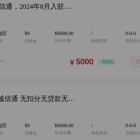
华中地区，阿店个体户店铺，1年诚信通，2024年8月入驻，运动户外类，无违规扣分，诚意出售，欢迎咨询…
地区
¥0
¥6688.00
/
0-0-0
区
消保金
技术年费
纳税类型
违规扣
华东地区 阿店 服饰个体户店铺 1年诚信通 无扣分无贷款无社保 卖家诚意出售 价格美丽 欢迎咨询…
地区
¥0
¥6688.00
/
0-0-0
区
消保金
技术年费
纳税类型
违规扣