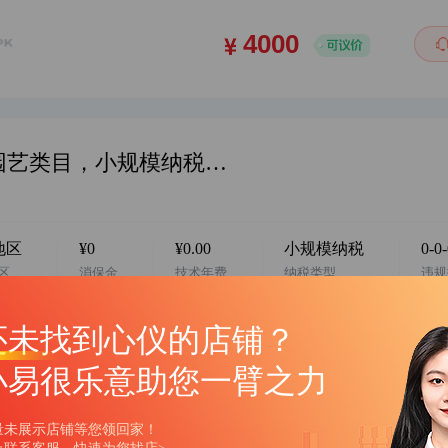
华中地区，阿店企业店铺，宠物及园艺类目，小规模纳税人，挂靠地址，无社保，欢迎咨询…
地区
¥0
¥0.00
小规模纳税
0-0
区
消保金
技术年费
纳税类型
违规
还未找到心仪的店铺？
小易很乐意助您一臂之力
量未展示店铺等您领回家！