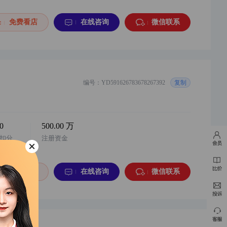
华北地区，阿店个体户，家居类目，一年诚信...
购买
免费看店
在线咨询
微信联系
16分钟前
y***a
以¥3000.00
华东地区 阿店 百货个体店 1年诚信通 价格...
购买
16分钟前
y***2
以¥3000.00
编号：YD591626783678267392
复制
华东地区 阿店 童装 个体店 1年诚信通 价格...
购买
1分钟前
y***c
以¥200000.00
华东地区，苏宁话费充值专营店，诚心出售，...
购买
-0
500.00 万
扣分
注册资金
1分钟前
w***7
以¥38000.00
华中地区，小红书游戏充值类目企业店，2026...
购买
免费看店
在线咨询
微信联系
4分钟前
y***6
以¥14000.00
华东地区，微信小店，二手奢侈品，个体店，...
购买
4分钟前
y***7
以¥35000.00