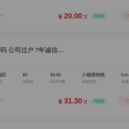
万
华南地区，阿店国际站 企业店 3C数码 公司过户 7年诚信通无商标 小规模纳税 挂靠地址 有违规无扣分 欢迎咨询…
地区
¥0
¥0.00
小规模纳税
0-0
区
消保金
技术年费
纳税类型
违规
万