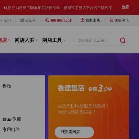
等，此类行为违反了国家相关法律法规，也损害了抖店平台的市场秩序
查看
于我们
公众号
400-006-1351
我要出售
我要买店
铺出让人、受让人、实际经营人均须对网络店铺进行合法合规经营和管理
查看
网店
网店入驻
网店工具
您想要什么店铺?
得物
易店无忧网店服务领跑者！
为您快速匹配买家！
食品/保健
家用电器
我要卖网店
16分钟前
y***2
以¥3000.00