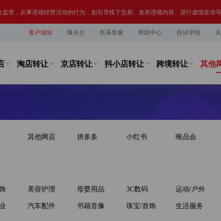
台监管，从事违规经营活动的行为，如引导线下交易、发布违规内容、进行虚假宣传
客户须知
曝光台
联系客服
帮助中心
投诉举报
关
提示,请勿将您转让或购买的网络店铺用于实施违法、犯罪行为；网络非法外之地,店
店
淘店转让
京店转让
抖小店转让
跨境转让
其他
其他网店
拼多多
小红书
唯品会
饰
美容护理
母婴用品
3C数码
运动/户外
业
汽车配件
书籍音像
珠宝/首饰
生活服务