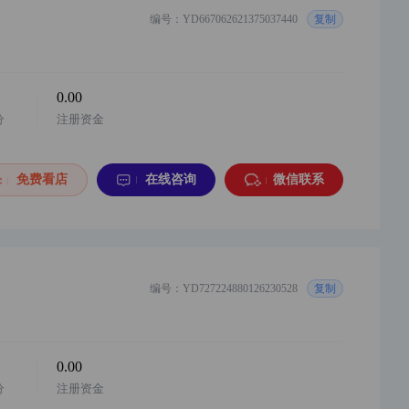
西南地区，微信视频号，企业店，白酒类目，...
购买
编号：YD667062621375037440
复制
12分钟前
y***7
以¥70000.00
华东地区，小红书，企业店，奢品箱包类目，...
购买
0.00
分
注册资金
14分钟前
y***4
以¥2500.00
华东地区 阿店个体户店铺 配合过户 童...
购买
免费看店
在线咨询
微信联系
14分钟前
y***a
以¥4000.00
华东地区，阿店企业店，主营家居用品，1年...
购买
15分钟前
y***8
以¥3000.00
编号：YD727224880126230528
西北地区 阿店 家居用品个体店 1年诚信通...
复制
购买
15分钟前
y***8
以¥2500.00
华东地区，阿店企业店铺，3c数码类目 1年...
购买
0.00
分
注册资金
16分钟前
y***8
以¥2500.00