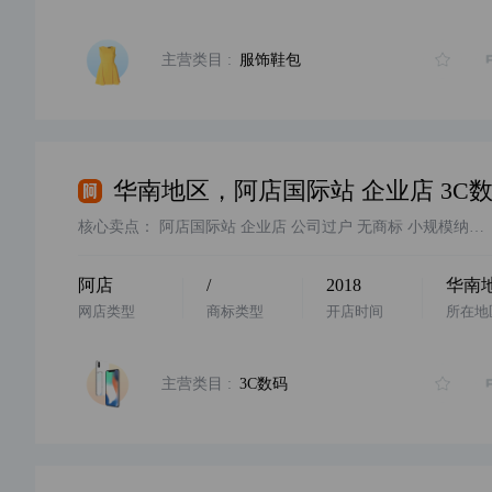
主营类目 :
服饰鞋包
核心卖点：
阿店国际站 企业店 公司过户 无商标 小规模纳税 挂靠地址 社保配合迁出 有违规无扣分 欢迎咨询
阿店
/
2018
华南
网店类型
商标类型
开店时间
所在地
主营类目 :
3C数码