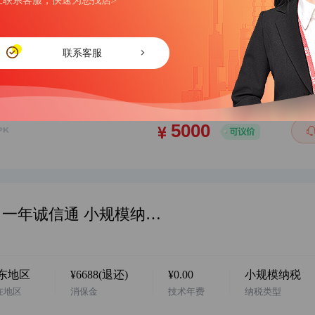
上联系客服，快速为您找店>
华东地区，阿店个体户，配合过户，一年诚信通，2025年入驻，百货类目，卖家诚心出售，欢迎滴滴客服…
联系客服
地区
¥0
¥0.00
/
0-0-0
区
消保金
技术年费
纳税类型
违规扣分
华东地区，阿店 办公文教 企业店铺 一年诚信通 小规模纳税人，地址真实，自有商标，诚心出售 欢迎咨询…
东地区
¥6688(退还)
¥0.00
小规模纳税
在地区
消保金
技术年费
纳税类型