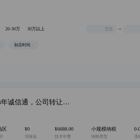
20-30万
30万以上
万元
创店时间
华北地区，阿店 服饰类目 企业店 13年诚信通，公司转让，无商标 诚心出售 欢迎咨询…
地区
¥0
¥6688.00
小规模纳税
0-
区
消保金
技术年费
纳税类型
违