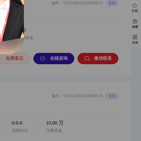
编号：YD702885352829878272
复制
华中地区，小红书游戏充值+网络设备企业店...
购买
6分钟前
y***8
以¥30000.00
0.00
华东地区 唯品会家具特卖旗舰店 2025年入...
购买
注册资金
免费看店
在线咨询
微信联系
编号：YD723209162300850176
复制
0-0-0
10.00 万
违规扣分
注册资金