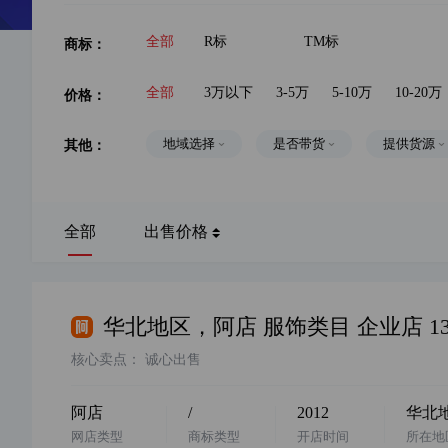
商标：
全部
R标
TM标
价格：
全部
3万以下
3-5万
5-10万
10-20万
其他：
地域选择
是否带货
提供货源
全部
出售价格
核心卖点：
诚心出售
阿店
/
2012
华北
网店类型
商标类型
开店时间
所在地