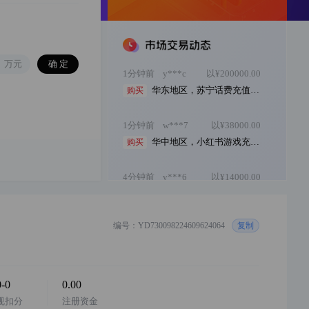
华东地区 阿店 童装 个体店 1年诚信通 价格...
购买
1分钟前
y***c
以¥200000.00
华东地区，苏宁话费充值专营店，诚心出售，...
购买
万元
1分钟前
w***7
以¥38000.00
华中地区，小红书游戏充值类目企业店，2026...
购买
4分钟前
y***6
以¥14000.00
华东地区，微信小店，二手奢侈品，个体店，...
购买
4分钟前
y***7
以¥35000.00
华中地区，小红书游戏充值+网络设备企业店...
购买
编号：YD730098224609624064
复制
6分钟前
y***8
以¥30000.00
华东地区 唯品会家具特卖旗舰店 2025年入...
购买
0-0
0.00
规扣分
注册资金
6分钟前
y***c
以¥239000.00