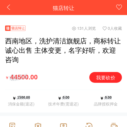
猫店转让
131人浏览
0人收藏
西南地区，洗护清洁旗舰店，商标转让
诚心出售 主体变更，名字好听，欢迎
咨询
我要砍价
￥
￥
￥
￥
消保金额(退还)
技术年费(需退还)
品牌授权押金