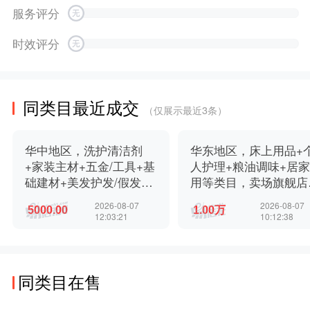
服务评分
时效评分
同类目最近成交
（仅展示最近3条）
华中地区，洗护清洁剂
华东地区，床上用品+
+家装主材+五金/工具+基
人护理+粮油调味+居
础建材+美发护发/假发等
用等类目，卖场旗舰店
多类目，旗舰店，公司和
公司和商标一起转让，
2026-08-07
2026-08-07
商标一起转让，小规模纳
规保模纳税，无社保，
12:03:21
10:12:38
税，真实地址，价格美
实地址，价格美丽，欢
丽，欢迎咨询
咨询
同类目在售