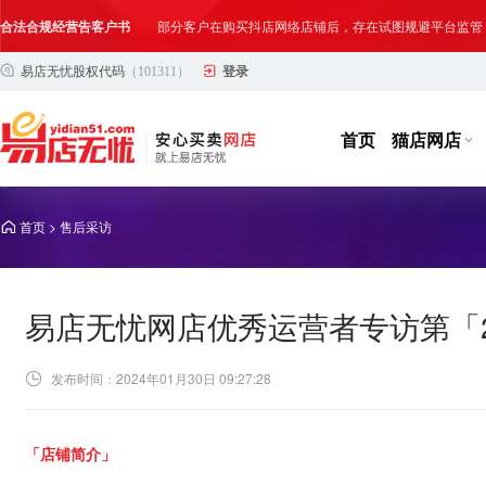
合法合规经营告客户书
部分客户在购买抖店网络店铺后，存在试图规避平台监管
易店无忧股权代码
（101311）
登录
网络店铺合法经营告诫书
为确保网络店铺的合法、规范转让与经营,我司温馨提示
首页
猫店网店
>
首页
售后采访
易店无忧网店优秀运营者专访第「2
发布时间：2024年01月30日 09:27:28
「店铺简介」