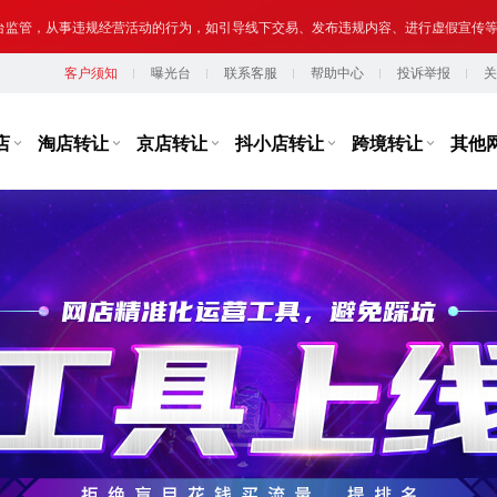
提示,请勿将您转让或购买的网络店铺用于实施违法、犯罪行为；网络非法外之地,店
客户须知
曝光台
联系客服
帮助中心
投诉举报
关
台监管，从事违规经营活动的行为，如引导线下交易、发布违规内容、进行虚假宣传
提示,请勿将您转让或购买的网络店铺用于实施违法、犯罪行为；网络非法外之地,店
店
淘店转让
京店转让
抖小店转让
跨境转让
其他