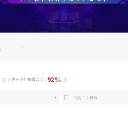
询
户170****3061，评估了网店****，估价
￥6.1W
用户150****2219
户188****7906，评估了网店****，估价
￥6.1W
用户181****3269
92%
客户意向估价重合度：
户176****3613，评估了网店****，估价
￥76W
用户138****4319
户170****3317，评估了网店*****，估价
*
￥6900
用户135****8059
户130****7494，评估了网店****，估价
￥27W
用户156****3017
户182****8085，评估了网店*****，估价
￥9.5W
用户171****3431