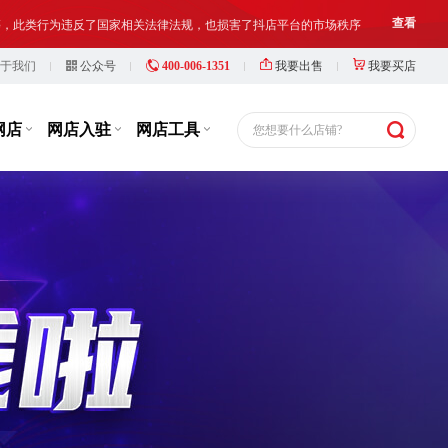
铺出让人、受让人、实际经营人均须对网络店铺进行合法合规经营和管理
查看
于我们
公众号
400-006-1351
我要出售
我要买店
等，此类行为违反了国家相关法律法规，也损害了抖店平台的市场秩序
查看
铺出让人、受让人、实际经营人均须对网络店铺进行合法合规经营和管理
查看
网店
网店入驻
网店工具
您想要什么店铺?