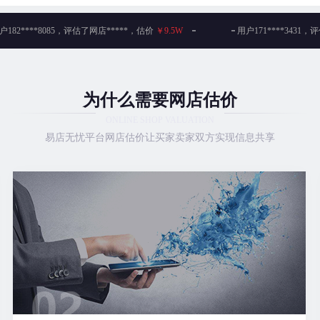
户171****7320，评估了网店*****，估价
￥28W
用户155****1681
户170****9338，评估了网店*****，估价
￥8.6W
用户153****8595
为什么需要网店估价
户187****4785，评估了网店****，估价
￥6.3W
用户176****6559
ONLINE SHOP VALUATION
易店无忧平台网店估价让买家卖家双方实现信息共享
户181****5187，评估了网店*****，估价
￥2.7W
用户131****1938
户170****3061，评估了网店****，估价
￥6.1W
用户150****2219
户188****7906，评估了网店****，估价
￥6.1W
用户181****3269