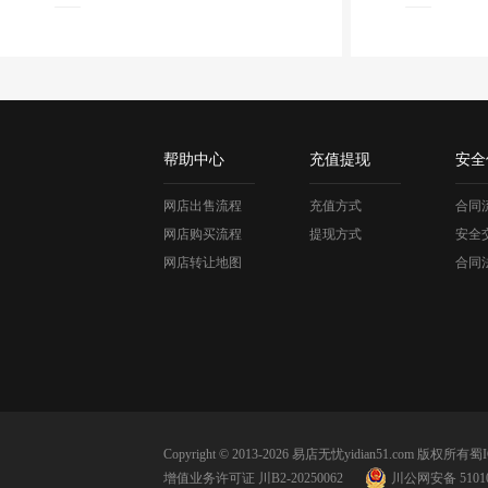
帮助中心
充值提现
安全
网店出售流程
充值方式
合同
网店购买流程
提现方式
安全
网店转让地图
合同
Copyright © 2013-2026 易店无忧yidian51.com 版权所有
蜀I
增值业务许可证 川B2-20250062
川公网安备 51010