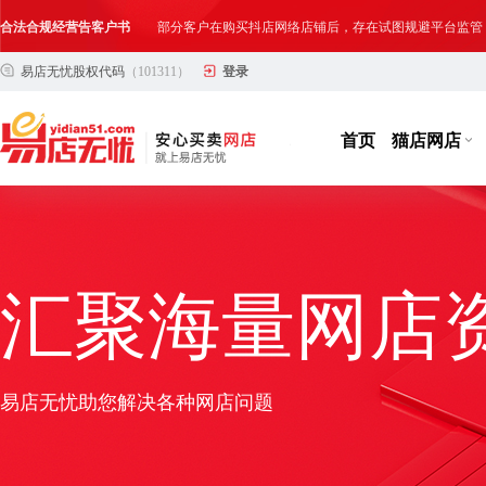
合法合规经营告客户书
部分客户在购买抖店网络店铺后，存在试图规避平台监管
易店无忧股权代码
（101311）
登录
网络店铺合法经营告诫书
为确保网络店铺的合法、规范转让与经营,我司温馨提示
首页
猫店网店
汇聚海量网店
易店无忧助您解决各种网店问题