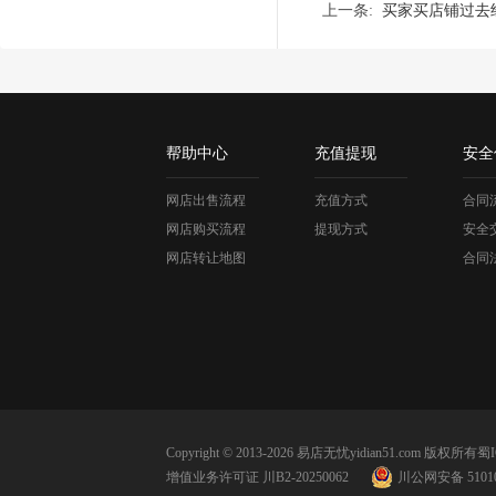
上一条:
买家买店铺过去
帮助中心
充值提现
安全
网店出售流程
充值方式
合同
网店购买流程
提现方式
安全
网店转让地图
合同
Copyright © 2013-2026 易店无忧yidian51.com 版权所有
蜀I
增值业务许可证 川B2-20250062
川公网安备 51010