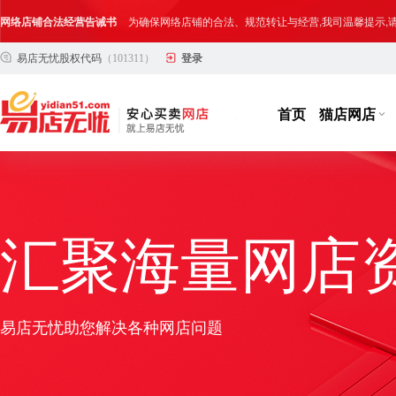
网络店铺合法经营告诫书
为确保网络店铺的合法、规范转让与经营,我司温馨提示
易店无忧股权代码
（101311）
登录
合法合规经营告客户书
部分客户在购买抖店网络店铺后，存在试图规避平台监管
网络店铺合法经营告诫书
为确保网络店铺的合法、规范转让与经营,我司温馨提示
首页
猫店网店
汇聚海量网店
易店无忧助您解决各种网店问题