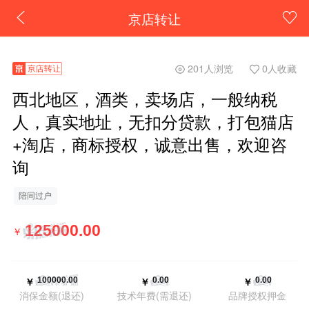
京店转让
201人浏览
0人收藏
西北地区，酒类，卖场店，一般纳税
人，真实地址，无扣分贷款，打包猫店
+淘店，商标授权，诚意出售，欢迎咨
询
陪同过户
￥
￥
￥
￥
消保金额(退还)
技术年费(需退还)
品牌授权押金