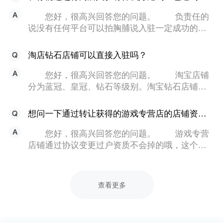
您好，很高兴回答您的问题。 负责任的
说没有任何平台可以拍胸脯说入驻一定成功的，
网店入驻任何电商平台都有被拒绝的可能，我们
的存在是将这种可能降至足够的低。 我们的
淘店钻石店铺可以直接入驻吗？
职业度相对于普通店家要更加在行平台的规则也
更加了解，通过我们进行入驻成功率将大大提
您好，很高兴回答您的问题。 淘宝店铺
升，但并非是一定通过的。 如您有入驻的打
分为蓝冠、皇冠、钻石等级别。淘宝钻石店铺是
算详情可以咨询易店无忧销售顾问了解哟，更有1
通过店家不断运营而达到的一个店铺等级，无法
对1的专属贴心服务。
直接通过入驻获得。但是可以通过易店无忧转让
想问一下通过转让获得的游戏专营店的店铺资质会丢失吗？
平台上直接购买获得，从而助力新店家们有一个
更好的起点。 详情可以咨询易店无忧销售顾
您好，很高兴回答您的问题。 游戏专营
问了解哟，更有1对1的专属贴心服务。
店铺通过协议变更过户资质不会掉的哦，这个天
猫有相关说明的，还请放心。详情可以咨询易店
无忧销售顾问了解哟，更有1对1的专属贴心服
务。
查看更多