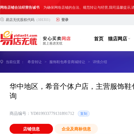
网络店铺合法经营告诫书
为确保网络店铺的合法、规范转让与经营,我司温馨提示
易店无忧股权代码
（101311）
登录
合法合规经营告客户书
部分客户在购买抖店网络店铺后，存在试图规避平台监管
网络店铺合法经营告诫书
为确保网络店铺的合法、规范转让与经营,我司温馨提示
首页
猫店网店
当前位置 ：
希音转让
>
服饰鞋包希音商城转让
>
详情介绍
华中地区，希音个体户店，主营服饰鞋
询
商品编号：YD819933779131891712
复制
店铺信息
企业及商标信息