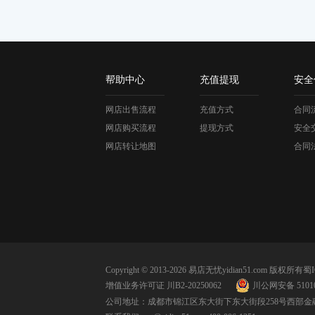
帮助中心
充值提现
安全
网店出售流程
充值方式
合同
网店购买流程
提现方式
安全
网店转让地图
合同
Copyright © 2013-2026 易店无忧yidian51.com 版权所有
蜀I
增值业务许可证 川B2-20250062
川公网安备 51010
公司地址：成都市锦江区东大街下东大街段258号西部金融