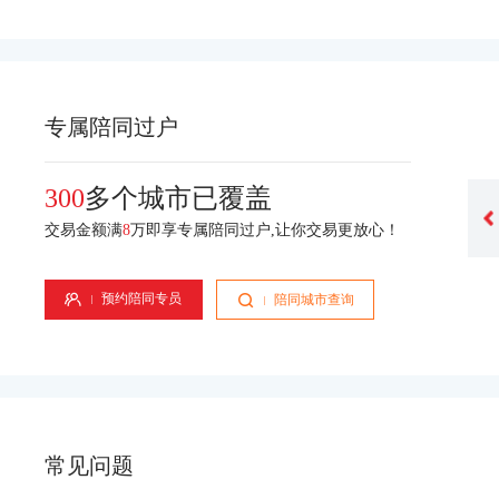
专属陪同过户
300
多个城市已覆盖
交易金额满
8
万即享专属陪同过户,让你交易更放心！
刘洋
李彩虹
业经验
专属顾问-2年从业经验
专属顾问-6年从业经验
预约陪同专员
陪同城市查询
常见问题