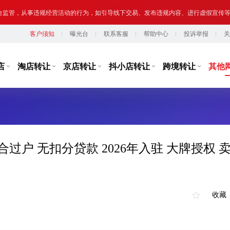
提示,请勿将您转让或购买的网络店铺用于实施违法、犯罪行为；网络非法外之地,店
客户须知
曝光台
联系客服
帮助中心
投诉举报
关
台监管，从事违规经营活动的行为，如引导线下交易、发布违规内容、进行虚假宣传
提示,请勿将您转让或购买的网络店铺用于实施违法、犯罪行为；网络非法外之地,店
店
淘店转让
京店转让
抖小店转让
跨境转让
其他
过户 无扣分贷款 2026年入驻 大牌授权 
收藏