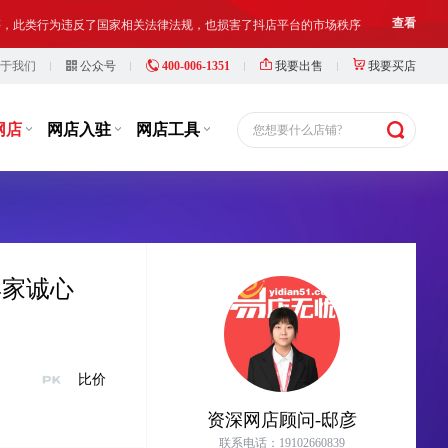
铺出让人、受让人、实际经营人均须对网络店铺进行合法合规经营和管理
查看
于我们
公众号
400-006-1351
我要出售
我要买店
等，此类行为违反了国家相关法律法规，也损害了抖店平台的市场秩序
查看
铺出让人、受让人、实际经营人均须对网络店铺进行合法合规经营和管理
查看
网店
网店入驻
网店工具
您想要什么店铺?
卖家诚心
比价
资深网店顾问-邸彦
联系电话：19102660839