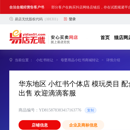
网络店铺合法经营告诫书
为确保网络店铺的合法、规范转让与经营,我司温馨
易店无忧股权代码
（101311）
登录
合法合规经营告客户书
部分客户在购买抖店网络店铺后，存在试图规避平
网络店铺合法经营告诫书
为确保网络店铺的合法、规范转让与经营,我司温馨
首页
猫店网
当前位置 ：
小红书转让
>
母婴用品小红书商城转让
>
详情介绍
华东地区 小红书个体店 模玩类目 配合
出售 欢迎滴滴客服
商品编号：YD815878383417163776
复制
店铺信息
企业及商标信息