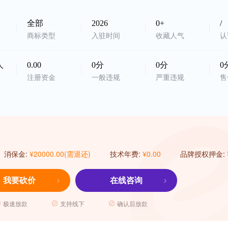
全部
2026
0+
/
商标类型
入驻时间
收藏人气
认
人
0.00
0分
0分
0
注册资金
一般违规
严重违规
售
消保金:
¥20000.00(需退还)
技术年费:
¥0.00
品牌授权押金:
我要砍价
在线咨询
极速放款
支持线下
确认后放款