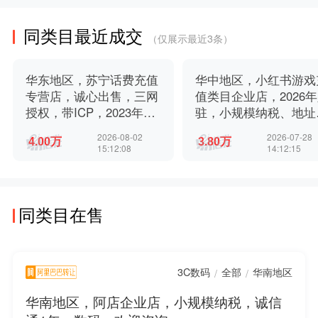
同类目最近成交
（仅展示最近3条）
华东地区，苏宁话费充值
华中地区，小红书游戏
专营店，诚心出售，三网
值类目企业店，2026
授权，带ICP，2023年入
驻，小规模纳税、地址
驻，无违规扣分，小规模
靠，商标授权，卖家诚
2026-08-02
2026-07-28
纳税，配合过户，有意滴
出售
15:12:08
14:12:15
滴
同类目在售
3C数码
全部
华南地区
/
/
华南地区，阿店企业店，小规模纳税，诚信