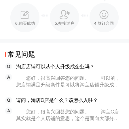
6.购买成功
5.交接过户
4.签订合同
常见问题
淘店店铺可以从个人升级成企业吗？
您好，很高兴回答您的问题。 可以的，
您店铺满足升级条件是可以将淘宝店铺升级成企
业店铺的，升级条件您可以在主体变更那里面直
接查询。不仅如此升级成企业店铺后如果后续不
请问，淘店C店是什么？该怎么入驻？
在运营了还能进行转让出售。 详情可以咨询
易店无忧销售顾问了解哟，更有1对1的专属贴心
您好，很高兴回答您的问题。 淘宝C店
服务。
其实就是个人店铺的意思，这个是面向大部分想
要入驻的商家，所以您也可以入驻的。如果不是