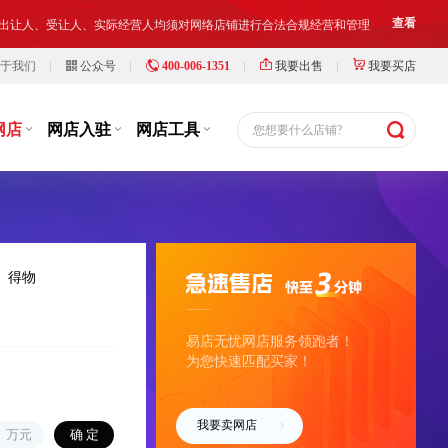
铺出让人、受让人、实际经营人均须对网络店铺进行合法合规经营和管理
查看
7小时前
w***7
以¥38000.00
于我们
公众号
400-006-1351
我要出售
我要买店
华中地区，小红书游戏充值类目企业店，2026...
购买
等，此类行为违反了国家相关法律法规，也损害了抖店平台的市场秩序
查看
铺出让人、受让人、实际经营人均须对网络店铺进行合法合规经营和管理
7小时前
y***6
以¥14000.00
查看
网店
网店入驻
网店工具
您想要什么店铺?
华东地区，微信小店，二手奢侈品，个体店，...
购买
7小时前
y***7
以¥35000.00
华中地区，小红书游戏充值+网络设备企业店...
购买
7小时前
y***8
以¥30000.00
得物
华东地区 唯品会家具特卖旗舰店 2025年入...
购买
易店无忧网店服务领跑者！
7小时前
y***c
以¥239000.00
为您快速匹配买家！
华东地区 小红书企业店铺，配合过户，游戏...
购买
7小时前
D***8
以¥290000.00
我要卖网店
万元
华南地区，唯品会旗舰店，女装类，一般纳税...
购买