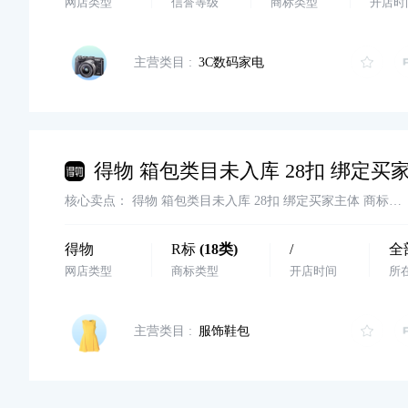
网店类型
信誉等级
商标类型
开店时
主营类目 :
3C数码家电
核心卖点：
得物 箱包类目未入库 28扣 绑定买家主体 商标转让 卖家诚心出欢迎滴滴
得物
R标
(
18
类)
/
全
网店类型
商标类型
开店时间
所
主营类目 :
服饰鞋包