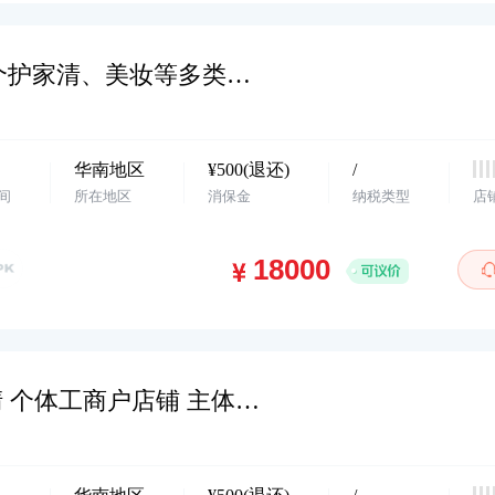
华南地区，抖小店，个体店，主营个护家清、美妆等多类目，1粉钻，22年入驻，诚心出售…
华南地区
¥500(退还)
/
间
所在地区
消保金
纳税类型
店
华南地区 抖小店 2021入驻 个护家清 个体工商户店铺 主体变更 诚心出售 欢迎咨询…