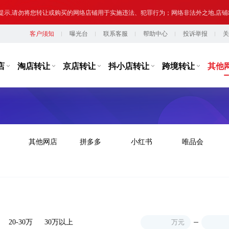
提示,请勿将您转让或购买的网络店铺用于实施违法、犯罪行为；网络非法外之地,店
客户须知
曝光台
联系客服
帮助中心
投诉举报
关
台监管，从事违规经营活动的行为，如引导线下交易、发布违规内容、进行虚假宣传
提示,请勿将您转让或购买的网络店铺用于实施违法、犯罪行为；网络非法外之地,店
店
淘店转让
京店转让
抖小店转让
跨境转让
其他
其他网店
拼多多
小红书
唯品会
20-30万
30万以上
万元