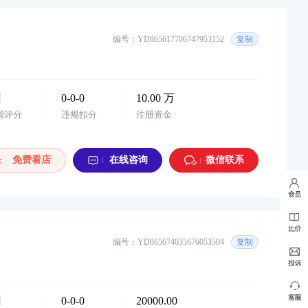
华东地区 唯品会家具特卖旗舰店 2025年入...
购买
编号：YD865617706747953152
复制
0-0-0
10.00 万
铺评分
违规扣分
注册资金
免费看店
在线咨询
微信联系
编号：YD865674035676053504
复制
0-0-0
20000.00