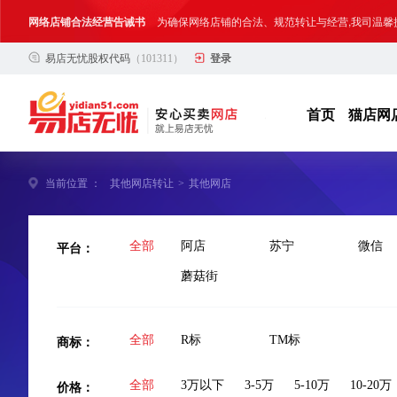
网络店铺合法经营告诫书
为确保网络店铺的合法、规范转让与经营,我司温馨
易店无忧股权代码
（101311）
登录
合法合规经营告客户书
部分客户在购买抖店网络店铺后，存在试图规避平
网络店铺合法经营告诫书
为确保网络店铺的合法、规范转让与经营,我司温馨
首页
猫店网
当前位置 ：
其他网店转让
>
其他网店
平台：
全部
阿店
苏宁
微信
蘑菇街
商标：
全部
R标
TM标
价格：
全部
3万以下
3-5万
5-10万
10-20万