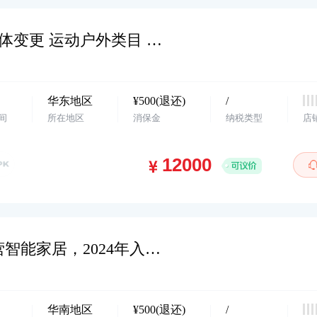
华东地区 抖小店个体户店铺 配合主体变更 运动户外类目 价格美丽 卖家诚心出售 欢迎滴滴客服…
华东地区
¥500(退还)
/
间
所在地区
消保金
纳税类型
店
华南地区，抖小店，个体店铺，主营智能家居，2024年入驻，主体变更，欢迎咨询…
华南地区
¥500(退还)
/