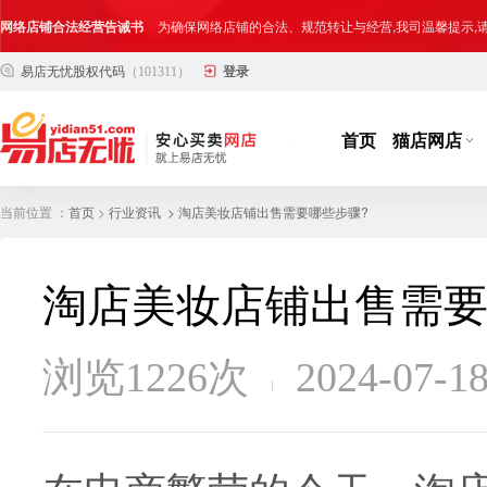
网络店铺合法经营告诫书
为确保网络店铺的合法、规范转让与经营,我司温馨提示
易店无忧股权代码
（101311）
登录
合法合规经营告客户书
部分客户在购买抖店网络店铺后，存在试图规避平台监管
网络店铺合法经营告诫书
为确保网络店铺的合法、规范转让与经营,我司温馨提示
首页
猫店网店
当前位置 ：
>
> 淘店美妆店铺出售需要哪些步骤?
首页
行业资讯
淘店美妆店铺出售需要
浏览1226次
2024-07-1