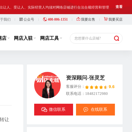
铺出让人、受让人、实际经营人均须对网络店铺进行合法合规经营和管理
查看
等，此类行为违反了国家相关法律法规，也损害了抖店平台的市场秩序
查看
于我们
公众号
400-006-1351
我要出售
我要买店
铺出让人、受让人、实际经营人均须对网络店铺进行合法合规经营和管理
查看
网店
网店入驻
网店工具
您想要什么店铺?
资深顾问-张灵芝
9.6
客服评分：
联系电话：18482172980
微信联系
在线联系
店转让