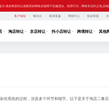
提示,请勿将您转让或购买的网络店铺用于实施违法、犯罪行为；网络非法外之地,店
台监管，从事违规经营活动的行为，如引导线下交易、发布违规内容、进行虚假宣传
客户须知
曝光台
联系客服
帮助中心
投诉举报
关
提示,请勿将您转让或购买的网络店铺用于实施违法、犯罪行为；网络非法外之地,店
店
淘店转让
京店转让
抖小店转让
跨境转让
其他
对复杂但系统的过程，涉及多个环节和细节。以下是关于淘店二奢