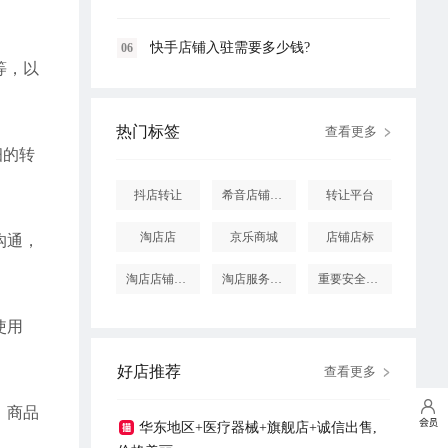
快手店铺入驻需要多少钱?
06
等，以
热门标签
查看更多
细的转
抖店转让
希音店铺购买
转让平台
淘店店
京乐商城
店铺店标
沟通，
淘店店铺怎么投诉
淘店服务市场
重要安全提醒
使用
好店推荐
查看更多
、商品
华东地区+医疗器械+旗舰店+诚信出售,