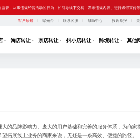
台监管，从事违规经营活动的行为，如引导线下交易、发布违规内容、进行虚假宣传
客户须知
曝光台
联系客服
帮助中心
投诉举报
关
提示,请勿将您转让或购买的网络店铺用于实施违法、犯罪行为；网络非法外之地,店
店
淘店转让
京店转让
抖小店转让
跨境转让
其他
强大的品牌影响力、庞大的用户基础和完善的服务体系，为商家
希望拓展线上业务的商家来说，无疑是一条高效、便捷的路径。