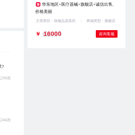
华东地区+医疗器械+旗舰店+诚信出售,
价格美丽
主营类目：保健品及医药
商城类型：旗舰店
￥
咨询客服
?
250次
244次