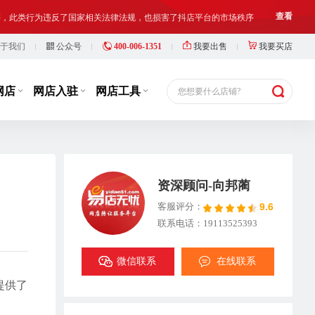
等，此类行为违反了国家相关法律法规，也损害了抖店平台的市场秩序
查看
于我们
公众号
400-006-1351
我要出售
我要买店
铺出让人、受让人、实际经营人均须对网络店铺进行合法合规经营和管理
查看
网店
网店入驻
网店工具
您想要什么店铺?
资深顾问-向邦蔺
9.6
客服评分：
联系电话：19113525393
微信联系
在线联系
提供了