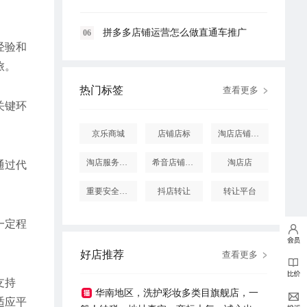
拼多多店铺运营怎么做直通车推广
06
经验和
旅。
热门标签
查看更多
关键环
京乐商城
店铺店标
淘店店铺怎么投诉
淘店服务市场
希音店铺购买
淘店店
通过代
重要安全提醒
抖店转让
转让平台
一定程
好店推荐
查看更多
支持
华南地区，洗护彩妆多类目旗舰店，一
适应平