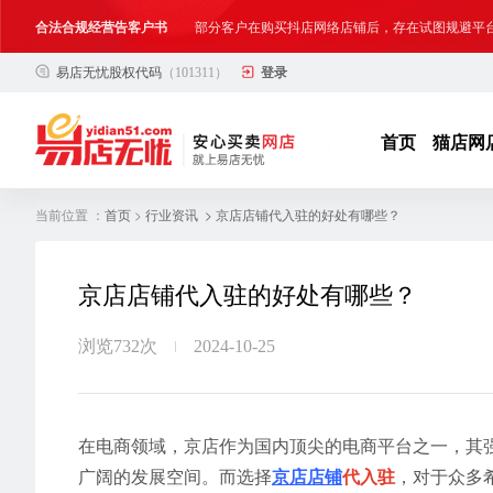
合法合规经营告客户书
部分客户在购买抖店网络店铺后，存在试图规避平
易店无忧股权代码
（101311）
登录
网络店铺合法经营告诫书
为确保网络店铺的合法、规范转让与经营,我司温馨
首页
猫店网
当前位置 ：
>
> 京店店铺代入驻的好处有哪些？
首页
行业资讯
京店店铺代入驻的好处有哪些？
浏览732次
2024-10-25
在电商领域，京店作为国内顶尖的电商平台之一，其
广阔的发展空间。而选择
京店店铺
代入驻
，对于众多