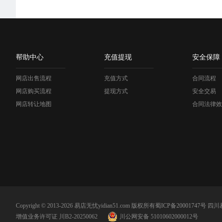
帮助中心
充值提现
安全保障
网店出售流程
充值方式
合同流程
网店购买流程
提现方式
安全交易
网店转让地图
合同法律效
Copyright © 2013-2026 易店无忧yidian51.com 版权所有
蜀ICP备20001747号
四川
增值业务许可证 川B2-20250062
川公网安备 51010602000012号