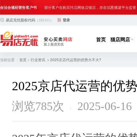
合法合规经营告客户书
部分客户在购买抖店网络店铺后，存在试图规避平台监管
易店无忧股权代码
（101311）
登录
网络店铺合法经营告诫书
为确保网络店铺的合法、规范转让与经营,我司温馨提示
首页
猫店网店
当前位置 ：
>
> 2025京店代运营的优势大不大?
首页
行业资讯
2025京店代运营的优
浏览785次
2025-06-16