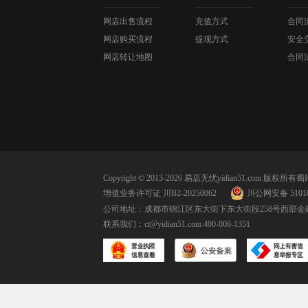
网店出售流程
充值方式
合同
网店购买流程
提现方式
安全
网店转让地图
合同
Copyright © 2013-2026 易店无忧yidian51.com 版权所有
蜀I
增值业务许可证 川B2-20250062
川公网安备 51010
公司地址：成都市锦江区东大街下东大街段258号西部金融
联系我们：
ct@yidian51.com
400-006-1351