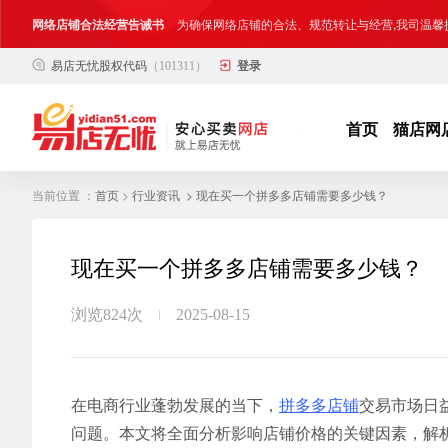
网络店铺合法经营告诫书
为确保网络店铺的合法、规范转让与经营,我司温馨
易店无忧股权代码
（101311）
登录
合法合规经营告客户书
部分客户在购买抖店网络店铺后，存在试图规避平
网络店铺合法经营告诫书
为确保网络店铺的合法、规范转让与经营,我司温馨
首页
猫店网
当前位置 ：
>
> 现在买一个拼多多店铺需要多少钱？
首页
行业资讯
现在买一个拼多多店铺需要多少钱？
浏览824次
2025-08-15
在电商行业蓬勃发展的当下，
拼多多店铺
交易市场日
问题。本文将全面分析影响店铺价格的关键因素，解