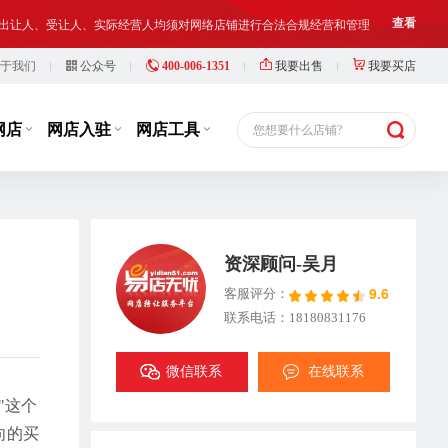
铺出让人、受让人、实际经营人均须对网络店铺进行合法合规经营和管理
查看
于我们
公众号
400-006-1351
我要出售
我要买店
等，此类行为违反了国家相关法律法规，也损害了抖店平台的市场秩序
查看
铺出让人、受让人、实际经营人均须对网络店铺进行合法合规经营和管理
查看
网店
网店入驻
网店工具
您想要什么店铺?
资深顾问-吴月
9.6
客服评分：
联系电话：18180831176
微信联系
在线联系
"这个
向的买