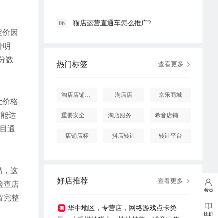
猫店运营直通车怎么推广?
06
定价因
价明
分数
热门标签
查看更多
淘店店铺怎么投诉
淘店店
京乐商城
让价格
可能达
重要安全提醒
淘店服务市场
希音店铺购买
目通
店铺店标
抖店转让
转让平台
易，这
好店推荐
查看更多
检查店
留完整
华中地区，专营店，网络游戏点卡类