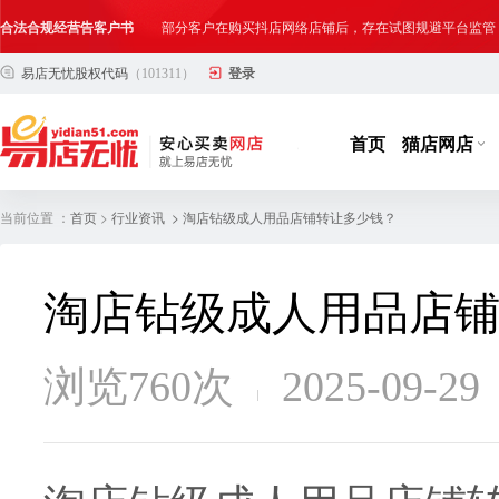
合法合规经营告客户书
部分客户在购买抖店网络店铺后，存在试图规避平台监管
易店无忧股权代码
（101311）
登录
网络店铺合法经营告诫书
为确保网络店铺的合法、规范转让与经营,我司温馨提示
首页
猫店网店
当前位置 ：
>
> 淘店钻级成人用品店铺转让多少钱？
首页
行业资讯
淘店钻级成人用品店
浏览760次
2025-09-29