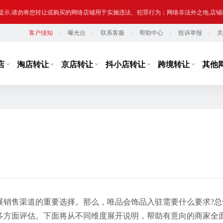
提示,请勿将您转让或购买的网络店铺用于实施违法、犯罪行为；网络非法外之地,店
客户须知
曝光台
联系客服
帮助中心
投诉举报
关
台监管，从事违规经营活动的行为，如引导线下交易、发布违规内容、进行虚假宣传
提示,请勿将您转让或购买的网络店铺用于实施违法、犯罪行为；网络非法外之地,店
店
淘店转让
京店转让
抖小店转让
跨境转让
其他
展销售渠道的重要选择。那么，唯品会饰品入驻需要什么要求?总
多方面评估。下面将从不同维度展开说明，帮助有意向的商家全