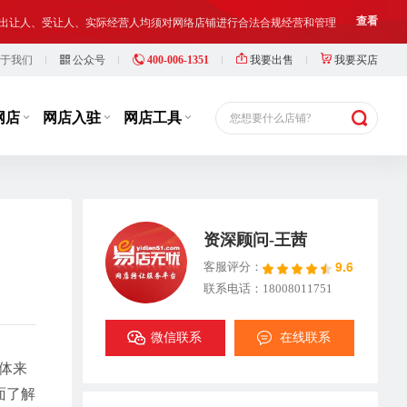
铺出让人、受让人、实际经营人均须对网络店铺进行合法合规经营和管理
查看
于我们
公众号
400-006-1351
我要出售
我要买店
等，此类行为违反了国家相关法律法规，也损害了抖店平台的市场秩序
查看
铺出让人、受让人、实际经营人均须对网络店铺进行合法合规经营和管理
查看
网店
网店入驻
网店工具
您想要什么店铺?
资深顾问-王茜
9.6
客服评分：
联系电话：18008011751
微信联系
在线联系
体来
面了解