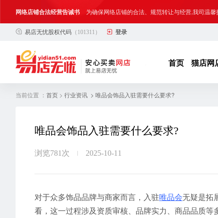
网络店铺合法经营告诫书
为确保网络店铺的合法、规范转让与经营,我司温馨
易店无忧股权代码
（101311）
登录
合法合规经营告客户书
部分客户在购买抖店网络店铺后，存在试图规避平
网络店铺合法经营告诫书
为确保网络店铺的合法、规范转让与经营,我司温馨
首页
猫店网
当前位置 ：
>
> 唯品会饰品入驻需要什么要求?
首页
行业资讯
唯品会饰品入驻需要什么要求?
浏览781次
2025-10-11
对于众多饰品品牌与商家而言，入驻
唯品会
无疑是拓
看，这一过程涉及资质审核、品牌实力、商品品质等