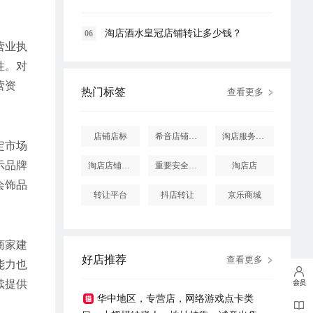
淘店酒水皇冠店铺转让多少钱？
06
营业执
性。对
营资
热门标签
查看更多
店铺店标
希音店铺购买
淘店服务市场
定市场
示品牌
淘店店铺怎么投诉
重要安全提醒
淘店店
会饰品
转让平台
抖店转让
京乐商城
商家建
好店推荐
查看更多
能力也
续提供
华中地区，专营店，网络游戏点卡类