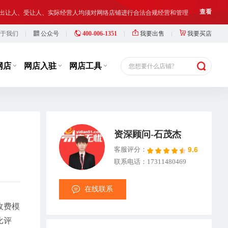
铺出让人、受让人、实际经营人均须对网络店铺进行合法合规经营和管理
查看
于我们
公众号
400-006-1351
我要出售
我要买店
等，此类行为违反了国家相关法律法规，也损害了抖店平台的市场秩序
查看
铺出让人、受让人、实际经营人均须对网络店铺进行合法合规经营和管理
查看
网店
网店入驻
网店工具
您想要什么店铺?
资深顾问-石茂杰
9.6
客服评分：
联系电话：17311480469
在线联系
收费模
比评