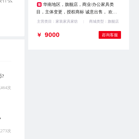
要什么
华南地区，旗舰店，商业/办公家具类
目，主体变更，授权商标 诚意出售， 欢迎
咨询
主营类目：家装家具家纺
商城类型：旗舰店
￥
咨询客服
?
464次
？
273次