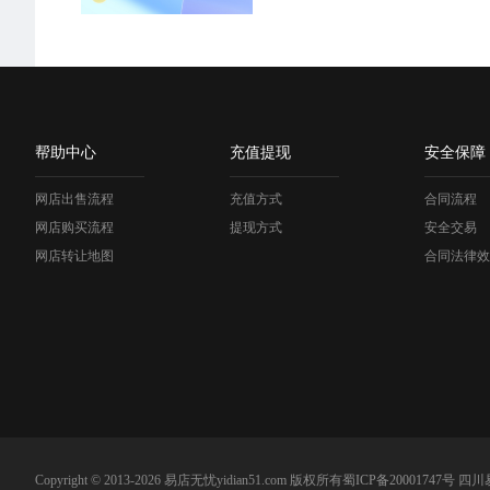
帮助中心
充值提现
安全保障
网店出售流程
充值方式
合同流程
网店购买流程
提现方式
安全交易
网店转让地图
合同法律效
Copyright © 2013-2026 易店无忧yidian51.com 版权所有
蜀ICP备20001747号
四川