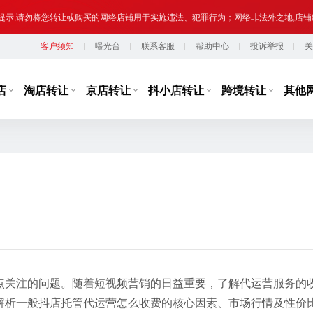
提示,请勿将您转让或购买的网络店铺用于实施违法、犯罪行为；网络非法外之地,店
客户须知
曝光台
联系客服
帮助中心
投诉举报
关
台监管，从事违规经营活动的行为，如引导线下交易、发布违规内容、进行虚假宣传
提示,请勿将您转让或购买的网络店铺用于实施违法、犯罪行为；网络非法外之地,店
店
淘店转让
京店转让
抖小店转让
跨境转让
其他
点关注的问题。随着短视频营销的日益重要，了解代运营服务的
解析一般抖店托管代运营怎么收费的核心因素、市场行情及性价