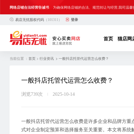
网络店铺合法经营告诫书
为确保网络店铺的合法、规范转让与经营,我司温馨
易店无忧股权代码
（101311）
登录
合法合规经营告客户书
部分客户在购买抖店网络店铺后，存在试图规避平
网络店铺合法经营告诫书
为确保网络店铺的合法、规范转让与经营,我司温馨
首页
猫店网
当前位置 ：
>
> 一般抖店托管代运营怎么收费？
首页
行业资讯
一般抖店托管代运营怎么收费？
浏览739次
2025-10-14
一般抖店托管代运营怎么收费是许多企业和品牌方重
式对企业制定预算和选择服务至关重要。本文将系统