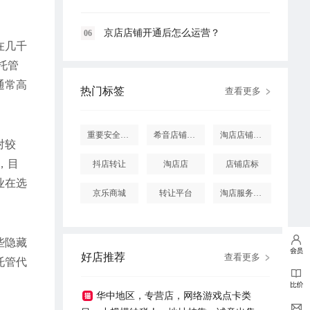
京店店铺开通后怎么运营？
06
在几千
托管
通常高
热门标签
查看更多
重要安全提醒
希音店铺购买
淘店店铺怎么投诉
对较
，目
抖店转让
淘店店
店铺店标
业在选
京乐商城
转让平台
淘店服务市场
些隐藏
好店推荐
查看更多
托管代
华中地区，专营店，网络游戏点卡类