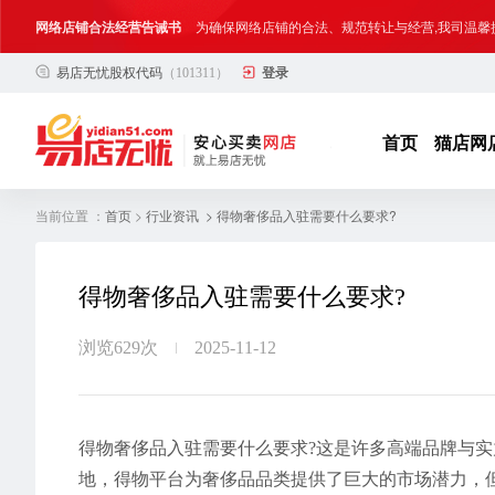
网络店铺合法经营告诫书
为确保网络店铺的合法、规范转让与经营,我司温馨
易店无忧股权代码
（101311）
登录
合法合规经营告客户书
部分客户在购买抖店网络店铺后，存在试图规避平
网络店铺合法经营告诫书
为确保网络店铺的合法、规范转让与经营,我司温馨
首页
猫店网
当前位置 ：
>
> 得物奢侈品入驻需要什么要求?
首页
行业资讯
得物奢侈品入驻需要什么要求?
浏览629次
2025-11-12
得物奢侈品入驻需要什么要求?这是许多高端品牌与
地，得物平台为奢侈品品类提供了巨大的市场潜力，