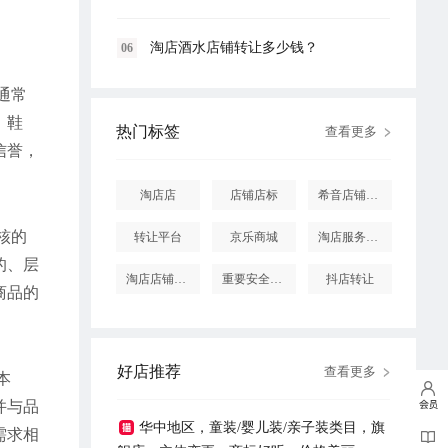
淘店酒水店铺转让多少钱？
06
通常
、鞋
热门标签
查看更多
信誉，
淘店店
店铺店标
希音店铺购买
核的
转让平台
京乐商城
淘店服务市场
的、层
淘店店铺怎么投诉
重要安全提醒
抖店转让
商品的
好店推荐
查看更多
本
并与品
华中地区，童装/婴儿装/亲子装类目，旗
需求相