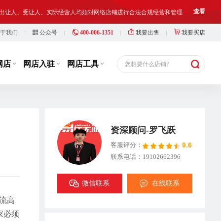
铺出让人、受让人、实际经营人均须对网络店铺进行合法合规经营和管理
查看
于我们
公众号
400-006-1351
我要出售
我要买店
等，此类行为违反了国家相关法律法规，也损害了抖店平台的市场秩序
查看
铺出让人、受让人、实际经营人均须对网络店铺进行合法合规经营和管理
查看
网店
网店入驻
网店工具
您想要什么店铺?
资深顾问-罗飞跃
9.6
客服评分：
联系电话：19102662396
微信联系
在线联系
流高
家必须