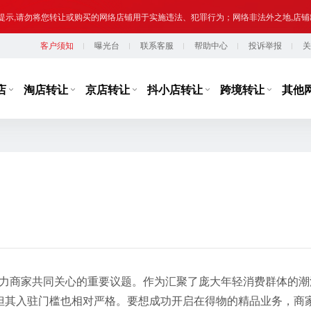
提示,请勿将您转让或购买的网络店铺用于实施违法、犯罪行为；网络非法外之地,店
客户须知
曝光台
联系客服
帮助中心
投诉举报
关
台监管，从事违规经营活动的行为，如引导线下交易、发布违规内容、进行虚假宣传
提示,请勿将您转让或购买的网络店铺用于实施违法、犯罪行为；网络非法外之地,店
店
淘店转让
京店转让
抖小店转让
跨境转让
其他
实力商家共同关心的重要议题。作为汇聚了庞大年轻消费群体的潮
但其入驻门槛也相对严格。要想成功开启在得物的精品业务，商