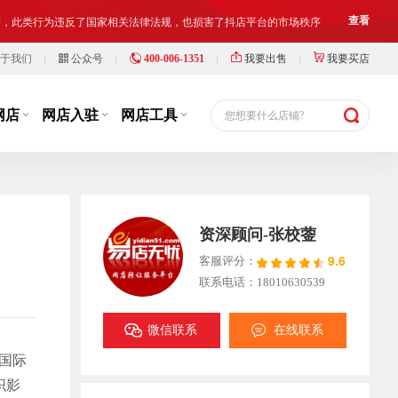
铺出让人、受让人、实际经营人均须对网络店铺进行合法合规经营和管理
查看
于我们
公众号
400-006-1351
我要出售
我要买店
等，此类行为违反了国家相关法律法规，也损害了抖店平台的市场秩序
查看
铺出让人、受让人、实际经营人均须对网络店铺进行合法合规经营和管理
查看
网店
网店入驻
网店工具
您想要什么店铺?
资深顾问-张校蓥
9.6
客服评分：
联系电话：18010630539
微信联系
在线联系
国际
织影