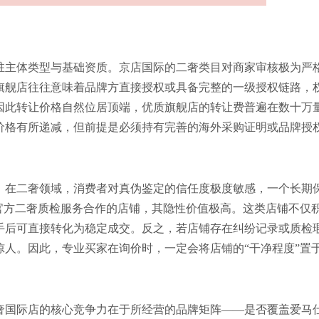
驻主体类型与基础资质。京店国际的二奢类目对商家审核极为严
旗舰店往往意味着品牌方直接授权或具备完整的一级授权链路，
因此转让价格自然位居顶端，优质旗舰店的转让费普遍在数十万
价格有所递减，但前提是必须持有完善的海外采购证明或品牌授
。在二奢领域，消费者对真伪鉴定的信任度极度敏感，一个长期
官方二奢质检服务合作的店铺，其隐性价值极高。这类店铺不仅
手后可直接转化为稳定成交。反之，若店铺存在纠纷记录或质检
人。因此，专业买家在询价时，一定会将店铺的“干净程度”置
奢国际店的核心竞争力在于所经营的品牌矩阵——是否覆盖爱马