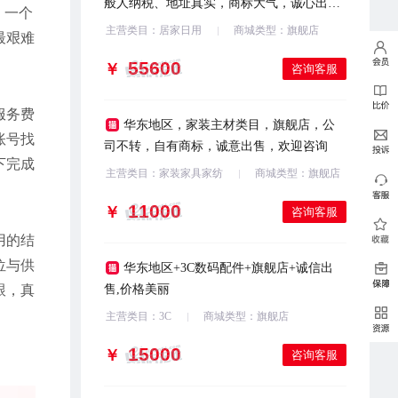
般人纳税、地址真实，商标大气，诚心出
。一个
售，欢迎滴滴
主营类目：居家日用
商城类型：旗舰店
最艰难
￥
咨询客服
服务费
华东地区，家装主材类目，旗舰店，公
账号找
司不转，自有商标，诚意出售，欢迎咨询
下完成
主营类目：家装家具家纺
商城类型：旗舰店
￥
咨询客服
用的结
位与供
华东地区+3C数码配件+旗舰店+诚信出
跟，真
售,价格美丽
主营类目：3C
商城类型：旗舰店
￥
咨询客服