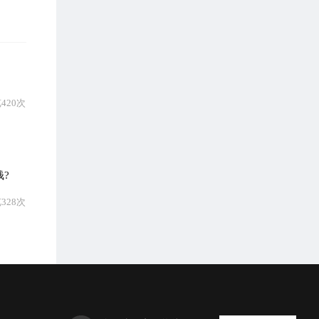
420次
?
328次