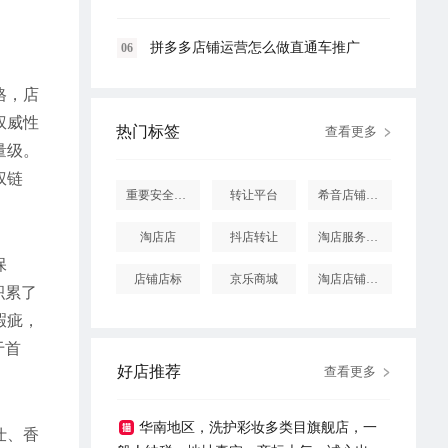
拼多多店铺运营怎么做直通车推广
06
格，店
权威性
热门标签
查看更多
量级。
权链
重要安全提醒
转让平台
希音店铺购买
淘店店
抖店转让
淘店服务市场
保
店铺店标
京乐商城
淘店店铺怎么投诉
积累了
瑕疵，
于首
好店推荐
查看更多
华南地区，洗护彩妆多类目旗舰店，一
仕、香