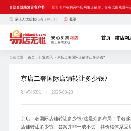
网络店铺合法经营告诫书
为确保网络店铺的合法、规范转让与经营,我司温馨
易店无忧股权代码
（101311）
登录
合法合规经营告客户书
部分客户在购买抖店网络店铺后，存在试图规避平
网络店铺合法经营告诫书
为确保网络店铺的合法、规范转让与经营,我司温馨
首页
猫店网
当前位置 ：
>
> 京店二奢国际店铺转让多少钱?
首页
行业资讯
京店二奢国际店铺转让多少钱?
浏览463次
2026-03-23
京店二奢国际店铺转让多少钱?这是众多布局二手奢
店铺转让多少钱，答案并非一成不变，其价格体系受