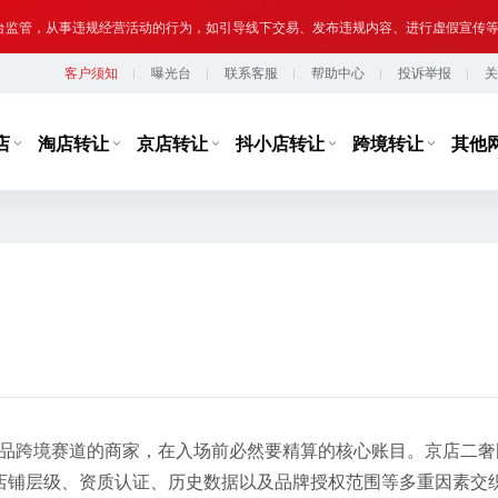
提示,请勿将您转让或购买的网络店铺用于实施违法、犯罪行为；网络非法外之地,店
客户须知
曝光台
联系客服
帮助中心
投诉举报
关
台监管，从事违规经营活动的行为，如引导线下交易、发布违规内容、进行虚假宣传
提示,请勿将您转让或购买的网络店铺用于实施违法、犯罪行为；网络非法外之地,店
店
淘店转让
京店转让
抖小店转让
跨境转让
其他
侈品跨境赛道的商家，在入场前必然要精算的核心账目。京店二奢
店铺层级、资质认证、历史数据以及品牌授权范围等多重因素交