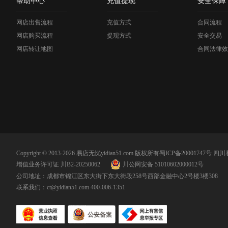
帮助中心
充值提现
安全保障
网店出售流程
充值方式
合同流程
网店购买流程
提现方式
安全交易
网店转让地图
合同法律效
Copyright © 2013-2026 易店无忧yidian51.com 版权所有
蜀ICP备20001747号
四川
增值业务许可证 川B2-20250062
川公网安备 51010602000012号
公司地址：成都市锦江区东大街下东大街段258号西部金融中心2号楼3楼308
联系我们：
ct@yidian51.com
400-006-1351