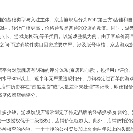
的基础类型与入驻主体。京店旗舰店分为POP(第三方)店铺和
斜，转让门槛更高，价格通常是普通POP店的数倍。同时，游
件(点卡、游戏兑换码)等子类目。以游戏整机为例，由于客单价高
元之间;而游戏软件类目因资质要求严、涉及版号审核，京店游戏
平台对旗舰店有明确的评分体系(京店风向标)，包括用户评价
水平30%以上、近半年无严重违规扣分、月销稳定过百单的游
店铺历史存在“虚假发货”或“大量差评未处理”等记录，即便报
高度依赖店铺评分。
让多少钱。游戏旗舰店通常绑定了特定品牌的经销授权(如雷蛇、
高(一级授权优于二级授权)，店铺价值就越大。此外，店铺依托的
必须核查的内容。一个干净的公司资质加上剩余两年以上的头部