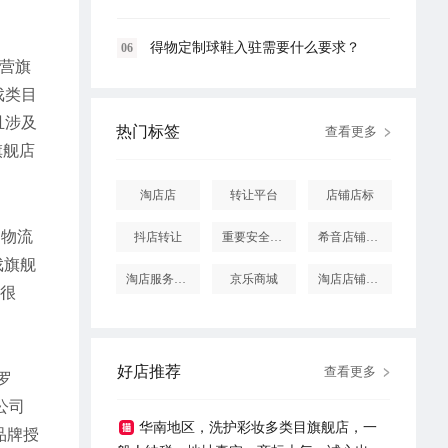
得物定制球鞋入驻需要什么要求？
06
自营旗
戏类目
且涉及
热门标签
查看更多
旗舰店
淘店店
转让平台
店铺店标
、物流
抖店转让
重要安全提醒
希音店铺购买
戏旗舰
淘店服务市场
京乐商城
淘店店铺怎么投诉
价很
好店推荐
查看更多
罗
公司
华南地区，洗护彩妆多类目旗舰店，一
品牌授