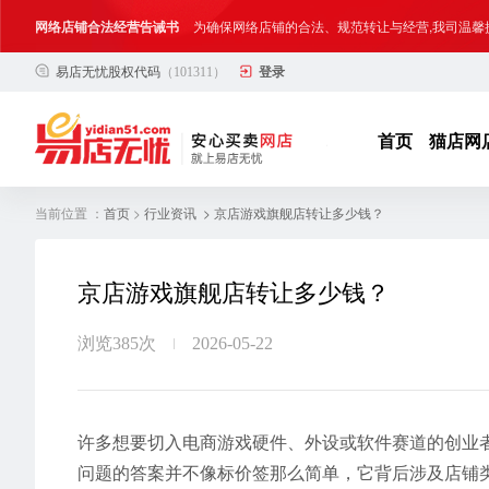
网络店铺合法经营告诫书
为确保网络店铺的合法、规范转让与经营,我司温馨
易店无忧股权代码
（101311）
登录
合法合规经营告客户书
部分客户在购买抖店网络店铺后，存在试图规避平
网络店铺合法经营告诫书
为确保网络店铺的合法、规范转让与经营,我司温馨
首页
猫店网
当前位置 ：
>
> 京店游戏旗舰店转让多少钱？
首页
行业资讯
京店游戏旗舰店转让多少钱？
浏览385次
2026-05-22
许多想要切入电商游戏硬件、外设或软件赛道的创业
问题的答案并不像标价签那么简单，它背后涉及店铺