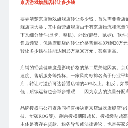
京店游戏旗舰店转让多少钱
要弄清楚京店游戏旗舰店转让多少钱，首先需要看店铺
舰店两大类，其中自营旗舰店由于有京店物流和流量倾
下又细分硬件(显卡、整机)、外设(键盘、鼠标)、软
售后频繁，优质旗舰店的转让价格普遍在8万到20万
转让多少钱往往能达到15万至30万元，甚至更高。
店铺的经营健康度是影响价格的第二层关键因素。京店
速度、售后服务等指标。一家风向标排名高于行业平均
店，转让时溢价可达普通店铺的40%以上。相反，如果
低，后续运营也会举步维艰——因为京店的流量分配
品牌授权与公司资质同样直接决定京店游戏旗舰店转
技、华硕ROG等)。剩余授权期限越长、授权级别越
主体是否存在贷款、税务异常或法律诉讼，也是买家