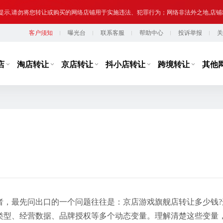
提示,请勿将您转让或购买的网络店铺用于实施违法、犯罪行为；网络非法外之地,店
客户须知
曝光台
联系客服
帮助中心
投诉举报
关
台监管，从事违规经营活动的行为，如引导线下交易、发布违规内容、进行虚假宣传
提示,请勿将您转让或购买的网络店铺用于实施违法、犯罪行为；网络非法外之地,店
店
淘店转让
京店转让
抖小店转让
跨境转让
其他
者，最先问出口的一个问题往往是：京店游戏旗舰店转让多少钱?
类型、经营数据、品牌授权等多个动态变量。理解清楚这些变量