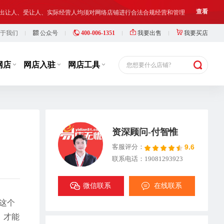
铺出让人、受让人、实际经营人均须对网络店铺进行合法合规经营和管理
查看
于我们
公众号
400-006-1351
我要出售
我要买店
等，此类行为违反了国家相关法律法规，也损害了抖店平台的市场秩序
查看
铺出让人、受让人、实际经营人均须对网络店铺进行合法合规经营和管理
查看
网店
网店入驻
网店工具
您想要什么店铺?
资深顾问-付智惟
9.6
客服评分：
联系电话：19081293923
微信联系
在线联系
这个
，才能