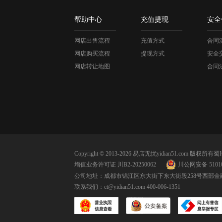
帮助中心
充值提现
安全
网店出售流程
充值方式
合同
网店购买流程
提现方式
安全
网店转让地图
合同
Copyright © 2013-2026 易店无忧yidian51.com 版权所有
蜀I
增值业务许可证 川B2-20250062
川公网安备 51010
公司地址：成都市锦江区东大街下东大街段258号西部金融
联系我们：
ct@yidian51.com
400-006-1351