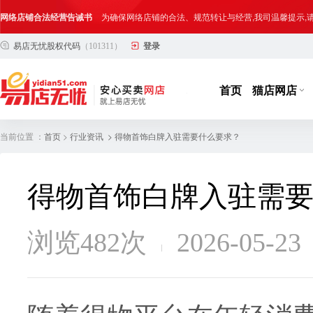
网络店铺合法经营告诫书
为确保网络店铺的合法、规范转让与经营,我司温馨提示
易店无忧股权代码
（101311）
登录
合法合规经营告客户书
部分客户在购买抖店网络店铺后，存在试图规避平台监管
网络店铺合法经营告诫书
为确保网络店铺的合法、规范转让与经营,我司温馨提示
首页
猫店网店
当前位置 ：
>
> 得物首饰白牌入驻需要什么要求？
首页
行业资讯
得物首饰白牌入驻需
浏览482次
2026-05-23