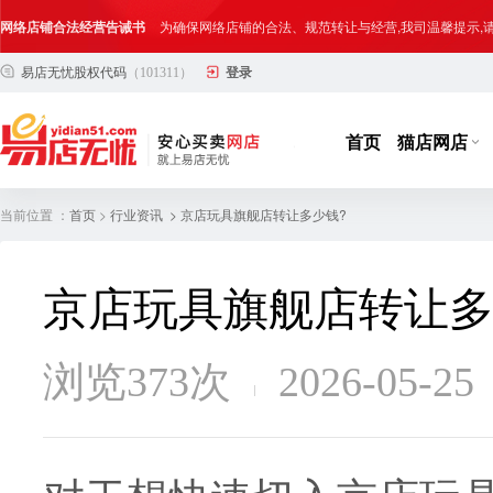
网络店铺合法经营告诫书
为确保网络店铺的合法、规范转让与经营,我司温馨提示
易店无忧股权代码
（101311）
登录
合法合规经营告客户书
部分客户在购买抖店网络店铺后，存在试图规避平台监管
网络店铺合法经营告诫书
为确保网络店铺的合法、规范转让与经营,我司温馨提示
首页
猫店网店
当前位置 ：
>
> 京店玩具旗舰店转让多少钱?
首页
行业资讯
京店玩具旗舰店转让多
浏览373次
2026-05-25