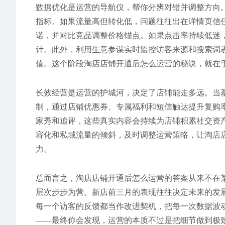
数据优化是运营的导航仪，帮你分辨对错并调整方向
指标。如果流量高但转化低，问题往往出在详情页信
诺，并对比竞品调整价格锚点。如果点击率持续低迷
计。此外，利用生意参谋实时监控访客来源和搜索词
值。这个阶段淘店店铺开通后怎么运营的秘诀，就在
长效经营是运营的护城河，决定了店铺能走多远。当
制，通过店铺优惠券、专属福利和短信触达提升复购
家秀和追评，这些真实内容会持续为店铺积累社交资
容化和私域流量的倾斜，及时调整运营策略，让淘店
力。
总而言之，淘店店铺开通后怎么运营的答案从来不在
层次步步为营。新店前三月的表现往往决定未来的发
每一个访客的反馈都当作改进契机，把每一次数据波
——最终你会发现，运营的本质不过是把细节做到极