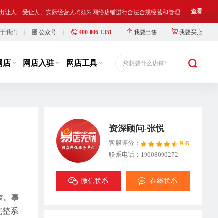
铺出让人、受让人、实际经营人均须对网络店铺进行合法合规经营和管理
查看
于我们
公众号
400-006-1351
我要出售
我要买店
等，此类行为违反了国家相关法律法规，也损害了抖店平台的市场秩序
查看
铺出让人、受让人、实际经营人均须对网络店铺进行合法合规经营和管理
查看
网店
网店入驻
网店工具
您想要什么店铺?
资深顾问-张悦
9.6
客服评分：
联系电话：19008090272
微信联系
在线联系
槛。事
完整系