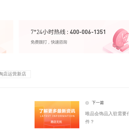
淘店运营新店
下一篇
唯品会饰品入驻需要
件？