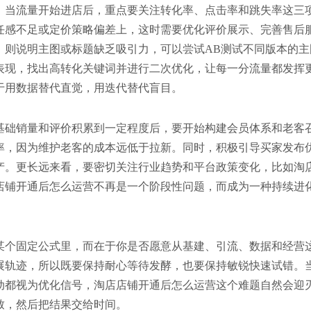
。当流量开始进店后，重点要关注转化率、点击率和跳失率这三
任感不足或定价策略偏差上，这时需要优化评价展示、完善售后
，则说明主图或标题缺乏吸引力，可以尝试AB测试不同版本的主
表现，找出高转化关键词并进行二次优化，让每一分流量都发挥
于用数据替代直觉，用迭代替代盲目。
基础销量和评价积累到一定程度后，要开始构建会员体系和老客
率，因为维护老客的成本远低于拉新。同时，积极引导买家发布
产。更长远来看，要密切关注行业趋势和平台政策变化，比如淘
店铺开通后怎么运营不再是一个阶段性问题，而成为一种持续进
某个固定公式里，而在于你是否愿意从基建、引流、数据和经营
展轨迹，所以既要保持耐心等待发酵，也要保持敏锐快速试错。
动都视为优化信号，淘店店铺开通后怎么运营这个难题自然会迎
致，然后把结果交给时间。