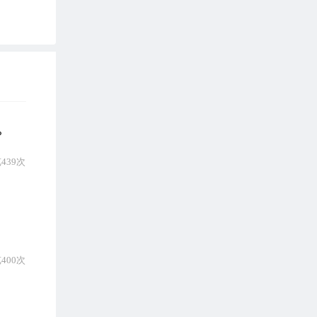
？
439次
400次