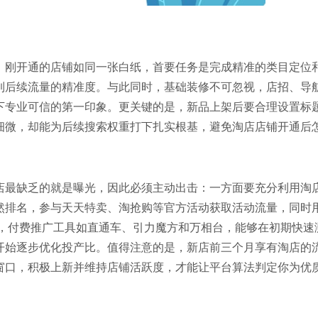
。刚开通的店铺如同一张白纸，首要任务是完成精准的类目定位
到后续流量的精准度。与此同时，基础装修不可忽视，店招、导
下专业可信的第一印象。更关键的是，新品上架后要合理设置标
细微，却能为后续搜索权重打下扎实根基，避免淘店店铺开通后
店最缺乏的就是曝光，因此必须主动出击：一方面要充分利用淘
然排名，参与天天特卖、淘抢购等官方活动获取活动流量，同时
面，付费推广工具如直通车、引力魔方和万相台，能够在初期快速
开始逐步优化投产比。值得注意的是，新店前三个月享有淘店的
窗口，积极上新并维持店铺活跃度，才能让平台算法判定你为优