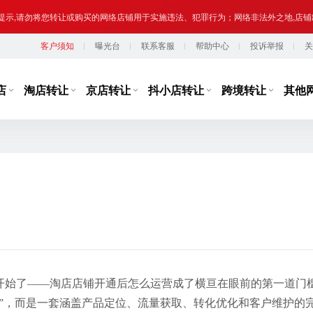
提示,请勿将您转让或购买的网络店铺用于实施违法、犯罪行为；网络非法外之地,店
客户须知
曝光台
联系客服
帮助中心
投诉举报
关
台监管，从事违规经营活动的行为，如引导线下交易、发布违规内容、进行虚假宣传
提示,请勿将您转让或购买的网络店铺用于实施违法、犯罪行为；网络非法外之地,店
店
淘店转让
京店转让
抖小店转让
跨境转让
其他
开始了——淘店店铺开通后怎么运营成了横亘在眼前的第一道门
”，而是一套涵盖产品定位、流量获取、转化优化和客户维护的