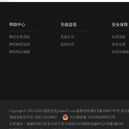
帮助中心
充值提现
安全保障
网店出售流程
充值方式
合同流程
网店购买流程
提现方式
安全交易
网店转让地图
合同法律效
Copyright © 2013-2026 易店无忧yidian51.com 版权所有
蜀ICP备20001747号
四川
增值业务许可证 川B2-20250062
川公网安备 51010602000012号
公司地址：成都市锦江区东大街下东大街段258号西部金融中心2号楼3楼308