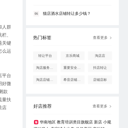
猫店酒水店铺转让多少钱？
06
和人群
航栏、
热门标签
查看更多
题关键
怎么运
转让平台
京乐商城
淘店店
淘店服务市场
重要安全提醒
抖店转让
店平台
淘店店铺怎么投诉
希音店铺购买
店铺店标
用好微
测款
流量扶
好店推荐
查看更多
质店
华南地区 教育培训类目旗舰店 新店 小规