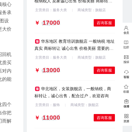
模纳税人 卖家诚心出售 价格美丽 商标转让
项核心
欢迎滴滴客服
主营类目：服务大类
商城类型：旗舰店
服务承
图设
￥
咨询客服
更大价
华东地区 教育培训旗舰店 一般纳税 地址
真实 商标转让 诚心出售 价格美丽 需要的滴
召回机
滴客服
主营类目：服务大类
商城类型：旗舰店
优质买
￥
咨询客服
店对内
化的能
华北地区，女装旗舰店，一般纳税，商
标转让，诚心出售，配合过户，欢迎咨询
这四个
主营类目：服饰
商城类型：旗舰店
当你把
￥
咨询客服
刃而解