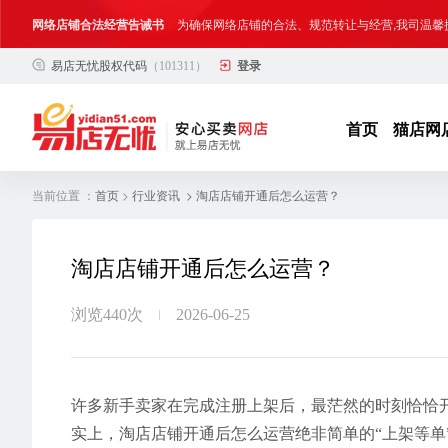
网络店铺合法经营告诫书
为确保网络店铺的合法、规范转让与经营,我司温馨
易店无忧股权代码
（101311）
登录
合法合规经营告客户书
部分客户在购买抖店网络店铺后，存在试图规避平
网络店铺合法经营告诫书
为确保网络店铺的合法、规范转让与经营,我司温馨
首页
猫店网
当前位置 ：
>
> 淘店店铺开通后怎么运营？
首页
行业资讯
淘店店铺开通后怎么运营？
浏览440次
2026-06-25
许多新手卖家在完成注册上架后，最茫然的时刻恰恰
实上，淘店店铺开通后怎么运营绝非简单的“上架等单