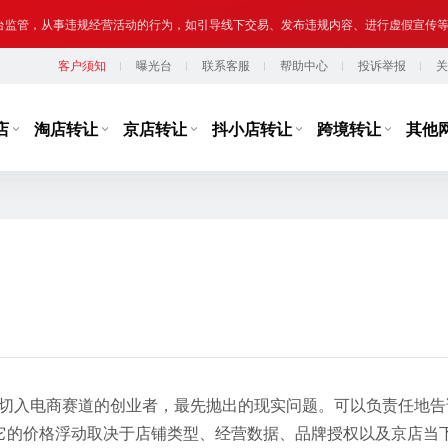
台监管，从事违规经营活动的行为，如引导线下交易、发布违规内容、进行虚假宣传
客户须知
曝光台
联系客服
帮助中心
投诉举报
关
提示,请勿将您转让或购买的网络店铺用于实施违法、犯罪行为；网络非法外之地,店
店
淘店转让
京店转让
抖小店转让
跨境转让
其他
目切入电商赛道的创业者，最先抛出的现实问题。可以负责任地告
它的价格浮动取决于店铺类型、经营数据、品牌授权以及京店当