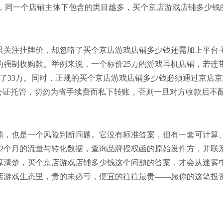
不同，同一个店铺主体下包含的类目越多，买个京店游戏店铺多少钱
只关注挂牌价，却忽略了买个京店游戏店铺多少钱还需加上平台
的强制收购款。举例来说，一个标价25万的游戏耳机店铺，若连
了33万。同时，正规的买个京店游戏店铺多少钱必须通过京店京
公证托管，切勿为省手续费而私下转账，否则一旦对方收款后不
题，也是一个风险判断问题。它没有标准答案，但有一套可计算
12个月的流量与转化数据，查询品牌授权函的原始发件方，并联
算清楚，买个京店游戏店铺多少钱这个问题的答案，才会从迷雾
店游戏生态里，贵的未必亏，便宜的往往最贵——愿你的这笔投