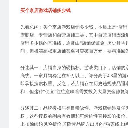
买个京店游戏店铺多少钱
先看总纲：买个京店游戏店铺多少钱，本质上是“店铺资
旗舰店、专营店和自营店铺三类，其中自营店铺因流量
店铺多少钱的基准线，通常由“店铺保证金+历史月均销
间，但极端高权重店铺甚至可突破百万元。要精准回
分述其一：店铺自身的硬指标。游戏类目下，店铺的京
底线。一家月销稳定在30万以上、评分高于4.8星的
即承接搜索权重。反之，若店铺存在历史违规或品退
和，但这种“便宜”往往意味着需要投入大量资金修复
分述其二：品牌授权与类目稀缺性。游戏店铺涉及任
权，这些授权的剩余有效期和可续约性直接影响报价
上扣除续约风险折价;若附带品牌方出具的“独家线上经