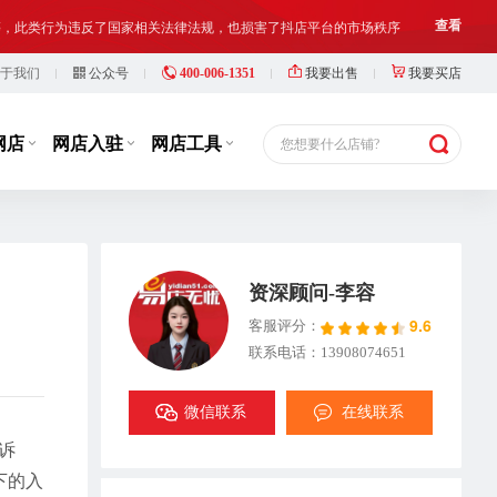
等，此类行为违反了国家相关法律法规，也损害了抖店平台的市场秩序
查看
于我们
公众号
400-006-1351
我要出售
我要买店
铺出让人、受让人、实际经营人均须对网络店铺进行合法合规经营和管理
查看
网店
网店入驻
网店工具
您想要什么店铺?
资深顾问-李容
9.6
客服评分：
联系电话：13908074651
微信联系
在线联系
诉
下的入