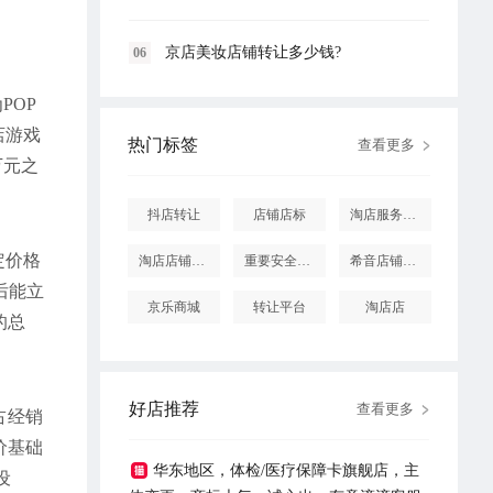
京店美妆店铺转让多少钱?
06
POP
店游戏
热门标签
查看更多
万元之
抖店转让
店铺店标
淘店服务市场
定价格
淘店店铺怎么投诉
重要安全提醒
希音店铺购买
后能立
京乐商城
转让平台
淘店店
的总
好店推荐
查看更多
占经销
价基础
华东地区，体检/医疗保障卡旗舰店，主
设