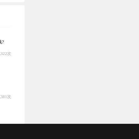
?
322次
381次