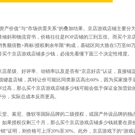
产价值”与“市场供需关系”的叠加结果。京店游戏店铺主要分为
倾斜和物流背书，价格往往是POP店铺的三到五倍。而买个京
售额倍数+商标/授权剩余年限”构成，基础区间大致在5万至80
答买个京店游戏店铺多少钱，必须先看懂下面三个决定性维度。
店星级、好评率、动销率以及是否有“京店好店”认证，直接锚
游戏键盘店铺，其转让价可能比同类新店高出60%，因为买家接手
率过高，那么买个京店游戏店铺多少钱可能会低于保证金加货款
评分，实际总成本反而更高。
天堂、索尼、微软等国际品牌的二级授权，或国产外设品牌的独
。如果授权仅剩三个月，那么买个京店游戏店铺多少钱就要在原
销”证明，则价格可上浮20%至30%。此外，京店游戏下的“游戏