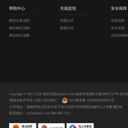
帮助中心
充值提现
安全保障
网店出售流程
充值方式
合同流程
网店购买流程
提现方式
安全交易
网店转让地图
合同法律效
Copyright © 2013-2026 易店无忧yidian51.com 版权所有
蜀ICP备20001747号
四川
增值业务许可证 川B2-20250062
川公网安备 51010602000012号
公司地址：成都市锦江区东大街下东大街段258号西部金融中心2号楼3楼308
联系我们：
ct@yidian51.com
400-006-1351