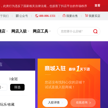
铺出让人、受让人、实际经营人均须对网络店铺进行合法合规经营和管理
查看
1小时前
y***i
以¥2800.00
于我们
公众号
400-006-1351
我要出售
我要买店
1蓝冠个体户店铺，主营美容护理，满足协议...
购买
网店
网店入驻
网店工具
您想要什么店铺?
1小时前
y***0
以¥111500.00
4钻个人店，主营淘店新行业，满足协议变更...
购买
1小时前
y***4
以¥1500.00
3钻个人店 3c数码 协议变更 配合过户...
购买
店
1小时前
y***7
以¥1500.00
4钻个人店，主营家装家饰，好评多多，意向...
购买
1金冠
您还没有找到心仪的店铺？
间
1小时前
试试直接入驻商城！
y***5
以¥4300.00
1冠个人店铺 运动/户外 占比大 价格美丽...
购买
入驻详情
在线咨询
玩乐/收藏
1小时前
y***e
以¥75000.00