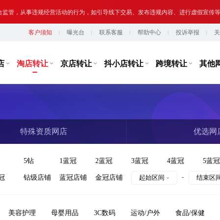
提示,请勿将您转让或购买的网络店铺用于实施违法、犯罪行为；网络非法外之地,店
客户须知
曝光台
联系客服
帮助中心
投诉举报
关
店
淘店转让
京店转让
抖小店转让
跨境转让
其他
特殊资质网店
优选网
5钻
1蓝冠
2蓝冠
3蓝冠
4蓝冠
5蓝冠
-
冠
钻级店铺
蓝冠店铺
金冠店铺
起始区间
结束区
美容护理
母婴用品
3C数码
运动/户外
食品/保健