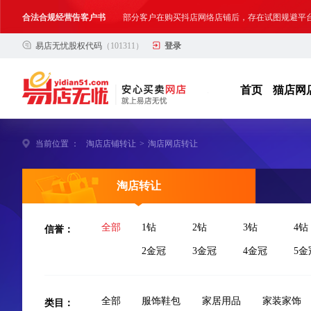
网络店铺合法经营告诫书
为确保网络店铺的合法、规范转让与经营,我司温馨
易店无忧股权代码
（101311）
登录
首页
猫店网
当前位置 ：
淘店店铺转让
>
淘店网店转让
淘店转让
信誉：
全部
1钻
2钻
3钻
4钻
2金冠
3金冠
4金冠
5金
类目：
全部
服饰鞋包
家居用品
家装家饰