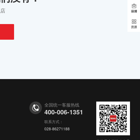
1钻个人店铺，其他行业，好评高，协议变更...
购买
找店
1小时前
y***a
以¥1800.00
5钻个人店铺 家居用品 占比大 价格美...
购买
1小时前
y***3
以¥5000.00
5冠个人店铺，书籍音像，好评高，协议变更...
购买
1小时前
y***1
以¥8000.00
3蓝冠，个人店铺，主营游戏/话费，今年无违...
购买
1小时前
y***a
以¥1800.00
1冠个人店铺，书籍音像，好评高，协议变更...
购买
全国统一客服热线
400-006-1351
1小时前
y***g
以¥4000.00
联系方式：
1冠个人店 服饰鞋包 协议变更 无心经...
购买
028-86271188
1小时前
z***9
以¥3000.00