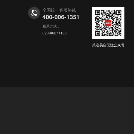
15分钟前
y***1
以¥7000.00
华东地区，抖小店，玩具乐器，个体店，诚心...
购买
全国统一客服热线
400-006-1351
15分钟前
y***5
以¥2300.00
联系方式：
华中地区 抖小店 食品饮料企业店 主体...
购买
028-86271188
关注易店无忧公众号
16分钟前
y***e
以¥2500.00
华北地区，抖小店，个体店，服饰内衣类目，...
购买
16分钟前
y***b
以¥12000.00
华中地区，抖小店，个体店，食品饮料，金牌...
购买
16分钟前
y***c
以¥18000.00
华中地区，抖小店3c数码家电企业店，2026年...
购买
1分钟前
y***2
以¥118000.00
华南地区，抖小店，奢品箱包等多类目企业店...
购买