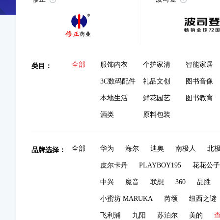
类目：
全部
服饰内衣
个护家清
智能家居
3C数码配件
礼品文创
图书音像
本地生活
鲜花园艺
图书教育
酒类
原料包装
品牌选择：
全部
华为
海尔
迪奥
南极人
北
皮尔卡丹
PLAYBOY195
花花公子
中兴
魔音
联想
360
品胜
小蜜坊 MARUKA
芮颂
纽西之谜
飞利浦
九阳
苏泊尔
美的