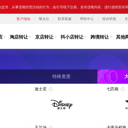
台监管，从事违规经营活动的行为，如引导线下交易、发布违规内容、进行虚假宣传
客户须知
曝光台
联系客服
帮助中心
投诉举报
关
提示,请勿将您转让或购买的网络店铺用于实施违法、犯罪行为；网络非法外之地,店
店
淘店转让
京店转让
抖小店转让
跨境转让
其他
特殊资质
迪士尼
七匹狼
玉兰油
卡帝乐鳄鱼