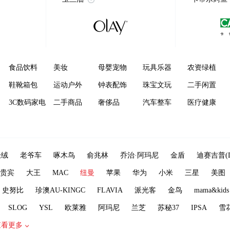
食品饮料
美妆
母婴宠物
玩具乐器
农资绿植
鞋靴箱包
运动户外
钟表配饰
珠宝文玩
二手闲置
3C数码家电
二手商品
奢侈品
汽车整车
医疗健康
极绒
老爷车
啄木鸟
俞兆林
乔治·阿玛尼
金盾
迪赛吉普(D
贵宾
大王
MAC
纽曼
苹果
华为
小米
三星
美图
史努比
珍澳AU-KINGC
FLAVIA
派光客
金鸟
mama&kids
SLOG
YSL
欧莱雅
阿玛尼
兰芝
苏秘37
IPSA
雪
查看更多