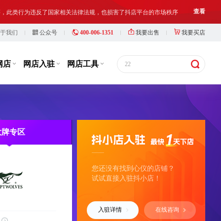
等，此类行为违反了国家相关法律法规，也损害了抖店平台的市场秩序
查看
于我们
公众号
400-006-1351
我要出售
我要买店
铺出让人、受让人、实际经营人均须对网络店铺进行合法合规经营和管理
查看
网店
网店入驻
网店工具
22
16分钟前
y***c
以¥18000.00
华中地区，抖小店3c数码家电企业店，2026年...
购买
1分钟前
y***2
以¥118000.00
华南地区，抖小店，奢品箱包等多类目企业店...
购买
大牌专区
1分钟前
y***8
以¥5000.00
东北地区，抖小店个体店铺，银牌3，本地生...
购买
您还没有找到心仪的店铺？
试试直接入驻抖小店！
4分钟前
y***f
以¥6000.00
华东地区，抖小店，食品饮料，个体户，卖家...
购买
入驻详情
在线咨询