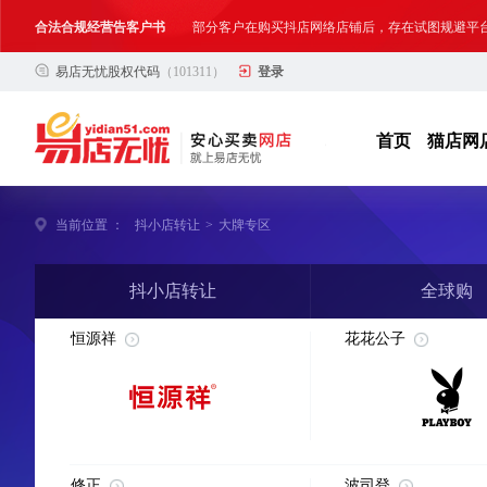
合法合规经营告客户书
部分客户在购买抖店网络店铺后，存在试图规避平
易店无忧股权代码
（101311）
登录
网络店铺合法经营告诫书
为确保网络店铺的合法、规范转让与经营,我司温馨
首页
猫店网
当前位置 ：
抖小店转让
>
大牌专区
抖小店转让
全球购
恒源祥
花花公子
修正
波司登