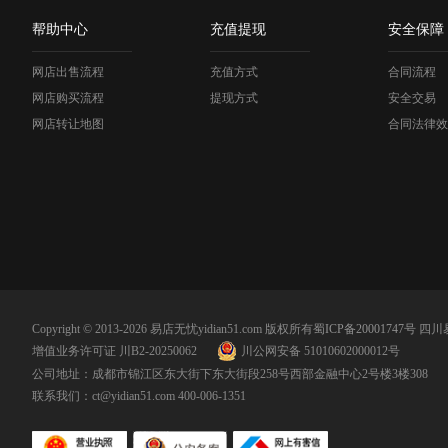
帮助中心
充值提现
安全保障
网店出售流程
充值方式
合同流程
网店购买流程
提现方式
安全交易
网店转让地图
合同法律效
Copyright © 2013-2026 易店无忧yidian51.com 版权所有
蜀ICP备20001747号
四川
增值业务许可证 川B2-20250062
川公网安备 51010602000012号
公司地址：成都市锦江区东大街下东大街段258号西部金融中心2号楼3楼308
联系我们：
ct@yidian51.com
400-006-1351