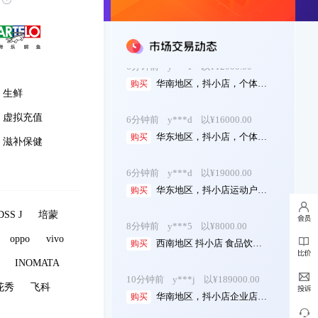
4分钟前
y***b
以¥19000.00
华中地区，抖小店，金牌4，个体店，智能家...
购买
6分钟前
y***1
以¥12000.00
华南地区，抖小店，个体店，玩具乐器 诚心...
购买
生鲜
6分钟前
y***d
以¥16000.00
虚拟充值
华东地区，抖小店，个体店铺，钟表配饰类目...
购买
滋补保健
6分钟前
y***d
以¥19000.00
华东地区，抖小店运动户外-电动配件类目专...
购买
8分钟前
y***5
以¥8000.00
SS J
培蒙
西南地区 抖小店 食品饮料 个体店 25年...
购买
oppo
vivo
INOMATA
10分钟前
y***j
以¥189000.00
华南地区，抖小店企业店，主营本地生活，25...
购买
花秀
飞科