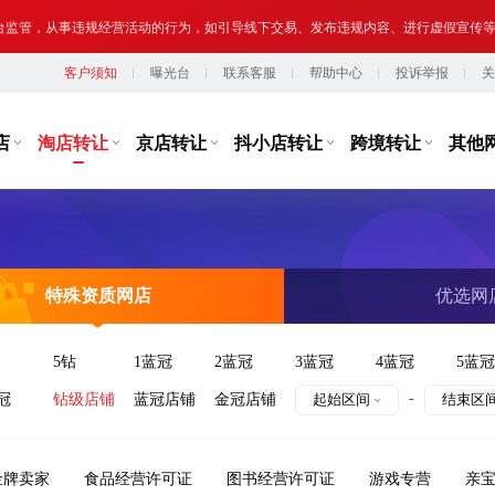
台监管，从事违规经营活动的行为，如引导线下交易、发布违规内容、进行虚假宣传
客户须知
曝光台
联系客服
帮助中心
投诉举报
关
提示,请勿将您转让或购买的网络店铺用于实施违法、犯罪行为；网络非法外之地,店
店
淘店转让
京店转让
抖小店转让
跨境转让
其他
特殊资质网店
优选网
5钻
1蓝冠
2蓝冠
3蓝冠
4蓝冠
5蓝冠
-
冠
钻级店铺
蓝冠店铺
金冠店铺
起始区间
结束区
金牌卖家
食品经营许可证
图书经营许可证
游戏专营
亲