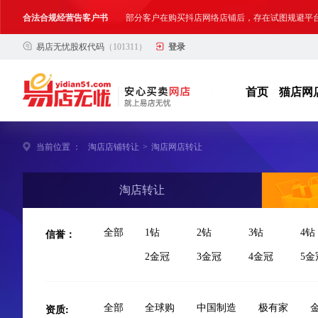
合法合规经营告客户书
部分客户在购买抖店网络店铺后，存在试图规避平
易店无忧股权代码
（101311）
登录
网络店铺合法经营告诫书
为确保网络店铺的合法、规范转让与经营,我司温馨
首页
猫店网
当前位置 ：
淘店店铺转让
>
淘店网店转让
淘店转让
信誉：
全部
1钻
2钻
3钻
4钻
2金冠
3金冠
4金冠
5金
资质:
全部
全球购
中国制造
极有家