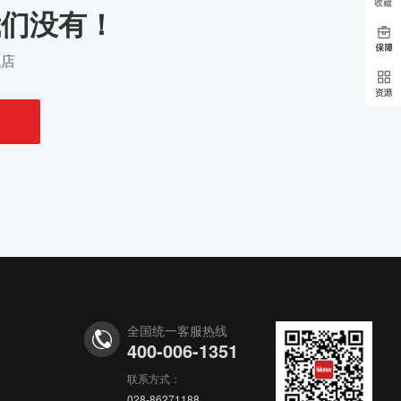
1钻个人店铺，家居用品，好评高，协议变更...
购买
我们没有！
12分钟前
y***5
以¥12200.00
找店
5冠个人店铺 服饰鞋包 占比大 价格美丽...
购买
12分钟前
y***i
以¥2800.00
1蓝冠个体户店铺，主营美容护理，满足协议...
购买
12分钟前
y***i
以¥9090.00
5冠个人店铺 服饰鞋包 占比大 价格美丽...
购买
14分钟前
y***b
以¥3200.00
3蓝冠，个人店铺，主营服饰鞋包，满足协议...
购买
14分钟前
y***6
以¥2000.00
全国统一客服热线
1冠个人店铺，书籍音像 ，协议变更，诚心出...
购买
400-006-1351
联系方式：
15分钟前
y***b
以¥800.00
028-86271188