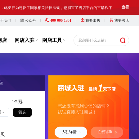
等，此类行为违反了国家相关法律法规，也损害了抖店平台的市场秩序
查看
于我们
公众号
400-006-1351
我要出售
我要买店
铺出让人、受让人、实际经营人均须对网络店铺进行合法合规经营和管理
查看
网店
网店入驻
网店工具
16分钟前
y***b
以¥6300.00
您想要什么店铺?
5钻个人店铺，主营游戏/话费，今年无违规扣...
购买
1分钟前
y***d
以¥6360.00
2蓝冠企业店铺， 主营服饰鞋包，名字好听，...
购买
店
1分钟前
y***4
以¥1300.00
3钻个人店铺 主营食品保健 占比大 协议...
购买
1金冠
您还没有找到心仪的店铺？
4分钟前
y***8
以¥1100.00
间
试试直接入驻商城！
1钻个人店铺，其他行业，好评高，协议变更...
购买
入驻详情
在线咨询
4分钟前
y***a
以¥1800.00
宝贝