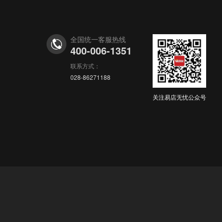
华东地区 京店专营店 虚拟币类目 主体变...
购买
6小时前
y***9
以¥35000.00
全国统一客服热线
400-006-1351
华东地区 京店专营店 本地生活-商超卡 无扣...
购买
联系方式：
6小时前
y***5
以¥3000.00
028-86271188
华东地区 京店虚拟币专营店 主体变更 价...
购买
关注易店无忧公众号
6小时前
y***e
以¥5000.00
华东地区，本地生活/旅游出行/手机通讯/数...
购买
6小时前
y***8
以¥40000.00
华北地区，京店，点卡、直播类目专营店，带...
购买
6小时前
y***4
以¥22500.00
华南地区 多用途电子卡 专营店 主体...
购买