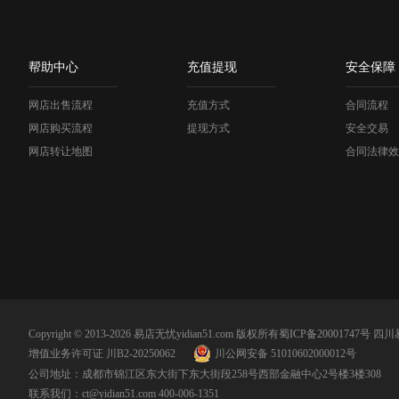
帮助中心
充值提现
安全保障
网店出售流程
充值方式
合同流程
网店购买流程
提现方式
安全交易
网店转让地图
合同法律效
Copyright © 2013-2026 易店无忧yidian51.com 版权所有
蜀ICP备20001747号
四川
增值业务许可证 川B2-20250062
川公网安备 51010602000012号
公司地址：成都市锦江区东大街下东大街段258号西部金融中心2号楼3楼308
联系我们：
ct@yidian51.com
400-006-1351