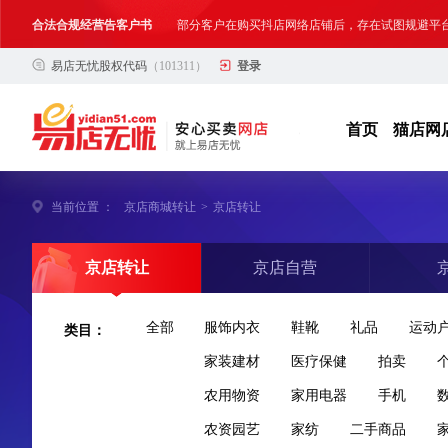
合法合规经营告客户书
部分客户在购买抖店网络店铺后，存在试图规避平
易店无忧股权代码
（101311）
登录
网络店铺合法经营告诫书
为确保网络店铺的合法、规范转让与经营,我司温馨
首页
猫店网
当前位置 ：
京店商城转让
>
京店转让
京店转让
京店自营
类目：
全部
服饰内衣
鞋靴
礼品
运动
家装建材
医疗保健
拍卖
农用物资
家用电器
手机
农资园艺
家纺
二手商品