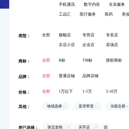
手机通讯
数字内容
京东服务
工品汇
医疗服务
医药
美
类型：
全部
旗舰店
专营店
专卖店
京店小店
企业店
卖场店
商标：
全部
R标
TM标
授权商标
品牌：
全部
普通店铺
品牌店铺
价格：
全部
1万以下
1-5万
5-10万
其他：
地域选择
是否带货
当面交易
您已选择：
珠宝首饰
×
买手店
×