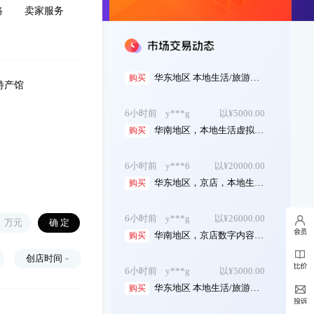
路
卖家服务
华东地区,自营旗舰店，玩具乐器类目，主体...
购买
6小时前
y***g
以¥5000.00
华东地区 本地生活/旅游出行专营店 26年入...
购买
特产馆
6小时前
y***g
以¥5000.00
华南地区，本地生活虚拟币专营店，26年店铺...
购买
6小时前
y***6
以¥20000.00
华东地区，京店，本地生活/旅游-商超卡 专...
购买
6小时前
y***g
以¥26000.00
万元
华南地区，京店数字内容专营店，无扣分贷款...
购买
创店时间
6小时前
y***g
以¥5000.00
华东地区 本地生活/旅游专营店 店铺干净...
购买
6小时前
y***b
以¥16000.00