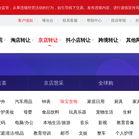
台监管，从事违规经营活动的行为，如引导线下交易、发布违规内容、进行虚假宣传
客户须知
曝光台
联系客服
帮助中心
投诉举报
关
提示,请勿将您转让或购买的网络店铺用于实施违法、犯罪行为；网络非法外之地,店
店
淘店转让
京店转让
抖小店转让
跨境转让
其他
京喜
京店慧采
全球购
户外
汽车用品
钟表
珠宝首饰
家居日用
厨具
家
个护美妆
母婴
食品饮料
玩具乐器
宠物生活
生鲜
数码
电脑/办公
本地生活/旅游
音乐
影视
教育音像
家庭清洁/纸品
教育培训
邮币
文娱
整车
个人护理