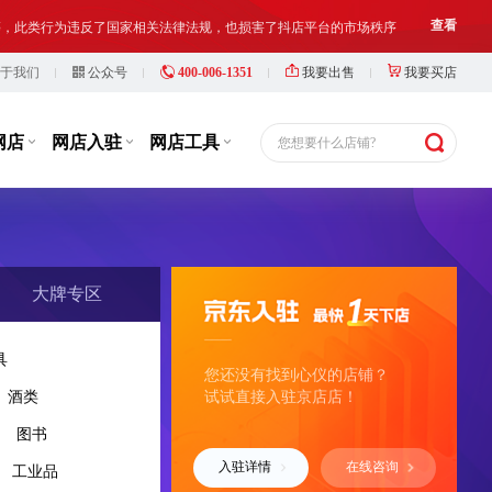
等，此类行为违反了国家相关法律法规，也损害了抖店平台的市场秩序
查看
于我们
公众号
400-006-1351
我要出售
我要买店
铺出让人、受让人、实际经营人均须对网络店铺进行合法合规经营和管理
查看
网店
网店入驻
网店工具
您想要什么店铺?
6小时前
y***8
以¥40000.00
华北地区，京店，点卡、直播类目专营店，带...
购买
6小时前
y***4
以¥22500.00
华南地区 多用途电子卡 专营店 主体...
购买
大牌专区
6小时前
y***i
以¥30000.00
华东地区 京店 数字内容专营店 主体变更 卖...
购买
具
您还没有找到心仪的店铺？
酒类
试试直接入驻京店店！
6小时前
y***9
以¥7000.00
华中地区，京店本地生活/旅游专营店，26年...
购买
图书
入驻详情
在线咨询
工业品
6小时前
y***2
以¥175000.00