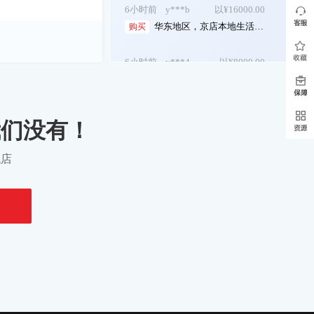
华东地区，京店本地生活专营店， 一般纳税...
购买
6小时前
y***4
以¥8000.00
小规模纳税人，无社保，地址挂靠，无基本户...
购买
6小时前
y***3
以¥5000.00
华南地区 虚拟币专营店 价格美丽...
购买
我们没有！
找店
6小时前
y***1
以¥30000.00
华中地区 京店 专营店 数字内容 2025入驻...
购买
6小时前
y***4
以¥35000.00
华东地区，京店点卡专营店，无扣分，26年入...
购买
6小时前
y***i
以¥28000.00
华东地区，数字内容专营店，主体变更，卖家...
购买
6小时前
y***6
以¥8000.00