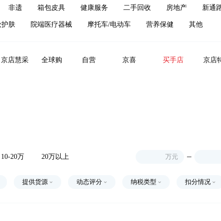
非遗
箱包皮具
健康服务
二手回收
房地产
新通
妆护肤
院端医疗器械
摩托车/电动车
营养保健
其他
京店慧采
全球购
自营
京喜
买手店
京店
10-20万
20万以上
万元
提供货源
动态评分
纳税类型
扣分情况