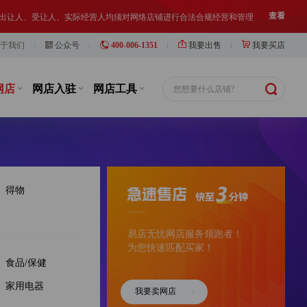
等，此类行为违反了国家相关法律法规，也损害了抖店平台的市场秩序
查看
8分钟前
y***3
以¥150000.00
于我们
公众号
400-006-1351
我要出售
我要买店
华东地区，唯品会企业店，一般纳税人，挂靠...
购买
铺出让人、受让人、实际经营人均须对网络店铺进行合法合规经营和管理
查看
10分钟前
y***b
以¥200000.00
网店
网店入驻
网店工具
您想要什么店铺?
华东地区，唯品会企业店，一般纳税人，挂靠...
购买
10分钟前
y***4
以¥60000.00
华南地区，唯品会旗舰店，母婴洗护类目，20...
购买
12分钟前
y***b
以¥50000.00
得物
华东地区，小红书游戏充值企业店，2026年入...
购买
易店无忧网店服务领跑者！
12分钟前
y***8
以¥140000.00
为您快速匹配买家！
西南地区，微信视频号，企业店，白酒类目，...
购买
食品/保健
家用电器
12分钟前
y***7
以¥70000.00
我要卖网店
华东地区，小红书，企业店，奢品箱包类目，...
购买