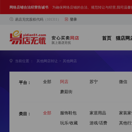
合法合规经营告客户书
部分客户在购买抖店网络店铺后，存在试图规避平
易店无忧股权代码
（101311）
登录
网络店铺合法经营告诫书
为确保网络店铺的合法、规范转让与经营,我司温馨
首页
猫店网
当前位置 ：
其他网店转让
>
其他网店
平台：
全部
阿店
苏宁
微信
蘑菇街
类目：
全部
服饰鞋包
家居用品
家装家
玩乐/收藏
游戏/话费
其他行