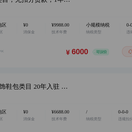
地区
¥0
¥9988.00
小规模纳税
0-
区
消保金
技术年费
纳税类型
违
华东地区 阿店 个体户 6年诚信通 服饰鞋包类目 20年入驻 诚心出售 配合过户 欢迎咨询…
地区
¥0
¥6688.00
/
0-0-0
区
消保金
技术年费
纳税类型
违规扣