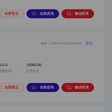
16分钟前
y***2
以¥3000.00
免费看店
在线咨询
微信联系
华东地区 阿店 童装 个体店 1年诚信通 价格...
购买
1分钟前
y***c
以¥200000.00
华东地区，苏宁话费充值专营店，诚心出售，...
购买
编号：YD830089517422608384
复制
1分钟前
w***7
以¥38000.00
华中地区，小红书游戏充值类目企业店，2026...
购买
0-0-0
10000.00
4分钟前
y***6
以¥14000.00
违规扣分
注册资金
华东地区，微信小店，二手奢侈品，个体店，...
购买
4分钟前
y***7
以¥35000.00
免费看店
在线咨询
微信联系
华中地区，小红书游戏充值+网络设备企业店...
购买
6分钟前
y***8
以¥30000.00
华东地区 唯品会家具特卖旗舰店 2025年入...
购买