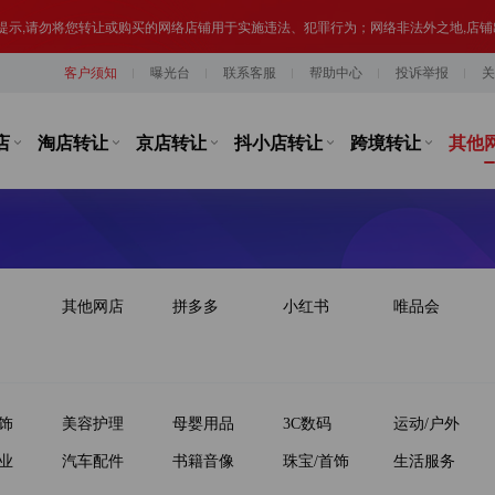
台监管，从事违规经营活动的行为，如引导线下交易、发布违规内容、进行虚假宣传
客户须知
曝光台
联系客服
帮助中心
投诉举报
关
提示,请勿将您转让或购买的网络店铺用于实施违法、犯罪行为；网络非法外之地,店
店
淘店转让
京店转让
抖小店转让
跨境转让
其他
其他网店
拼多多
小红书
唯品会
饰
美容护理
母婴用品
3C数码
运动/户外
业
汽车配件
书籍音像
珠宝/首饰
生活服务