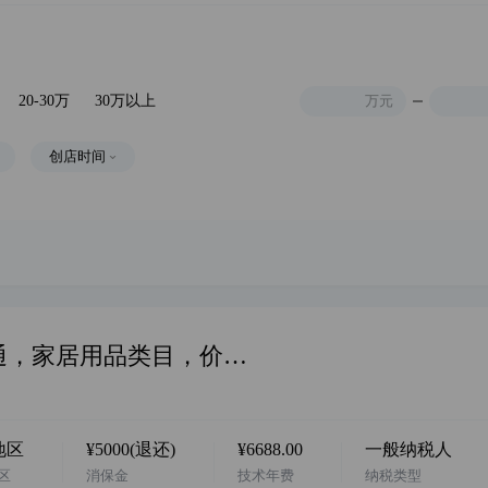
20-30万
30万以上
万元
创店时间
华东地区，阿店企业店，17年诚信通，家居用品类目，价格美丽，一般纳税人，挂靠地址，无社保，欢迎咨询…
地区
¥5000(退还)
¥6688.00
一般纳税人
区
消保金
技术年费
纳税类型