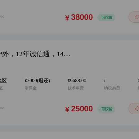
华东地区，阿店个体户，主营运动户外，12年诚信通，14年入驻，配合过户，诚心出售，欢迎咨询…
地区
¥3000(退还)
¥9688.00
/
区
消保金
技术年费
纳税类型