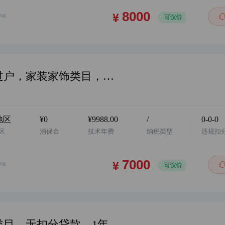
华南地区，阿店个体户店铺，配合过户，家装家饰类目，卖家诚心出售，需要滴滴客服…
地区
¥0
¥9988.00
/
0-0-0
区
消保金
技术年费
纳税类型
违规扣
华中地区，阿里企业店，家装家饰类目，无扣分贷款，1年诚信通，2026年入驻，小规模纳税人，无社保，地址真实，欢迎咨询…