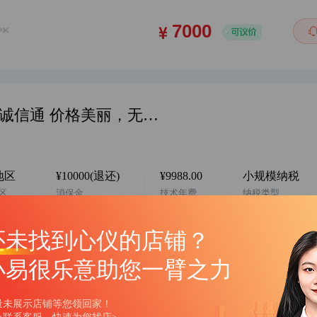
华东地区 阿店 服装女装 个体店 6年诚信通 价格美丽，无时间经营，卖家诚心出售，看中欢迎咨询客服…
地区
¥10000(退还)
¥9988.00
小规模纳税
区
消保金
技术年费
纳税类型
还未找到心仪的店铺？
小易很乐意助您一臂之力
量未展示店铺等您领回家！