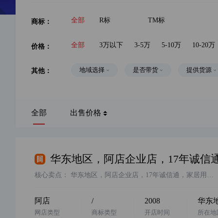
商标：
全部
R标
TM标
价格：
全部
3万以下
3-5万
5-10万
10-20万
其他：
地域选择
是否带货
提供货源
全部
出售价格
核心卖点：
华东地区，阿店企业店，17年诚信通，家居用品类目，价格美丽，一般纳税人，挂靠地址，无社保，欢迎咨询
阿店
/
2008
华东
网店类型
商标类型
开店时间
所在地