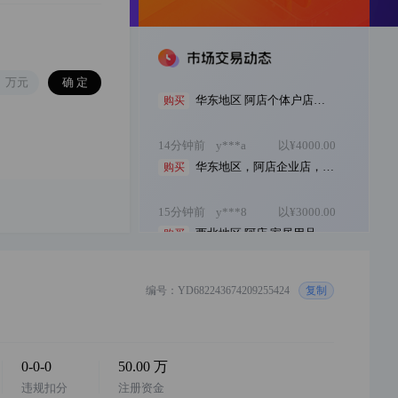
14分钟前
y***4
以¥2500.00
华东地区 阿店个体户店铺 配合过户 童...
购买
万元
14分钟前
y***a
以¥4000.00
华东地区，阿店企业店，主营家居用品，1年...
购买
15分钟前
y***8
以¥3000.00
西北地区 阿店 家居用品个体店 1年诚信通...
购买
15分钟前
y***8
以¥2500.00
华东地区，阿店企业店铺，3c数码类目 1年...
购买
编号：YD682243674209255424
复制
16分钟前
y***8
以¥2500.00
华北地区，阿店个体户，家居类目，一年诚信...
购买
0-0-0
50.00 万
16分钟前
y***a
以¥3000.00
违规扣分
注册资金
华东地区 阿店 百货个体店 1年诚信通 价格...
购买