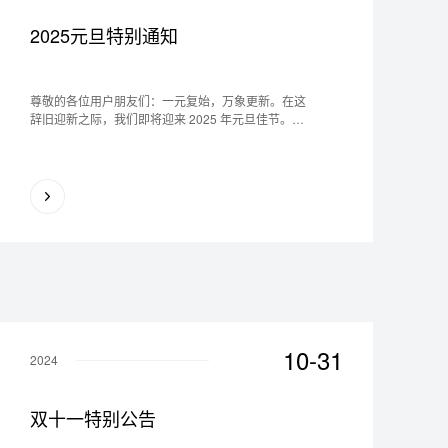
2025元旦特别通知
尊敬的各位用户朋友们：一元复始，万象更新。在这
辞旧迎新之际，我们即将迎来 2025 年元旦佳节。根
据国家法定节假日的规定，并结合我司实际情况，现
将元旦放假安排通知如下：一、放假时间2025 年 1
月...
10-31
2024
双十一特别公告