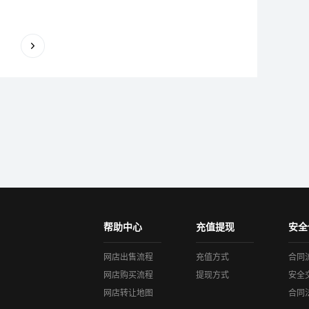
一把尺子，丈量着易店无忧每一天的坚持与付出；更
像一杆秤，称出了易店无忧所有的沉淀与积累。易心
易意，...
帮助中心
充值提现
安全
网店出售流程
充值方式
合同
网店购买流程
提现方式
安全
网店转让地图
合同