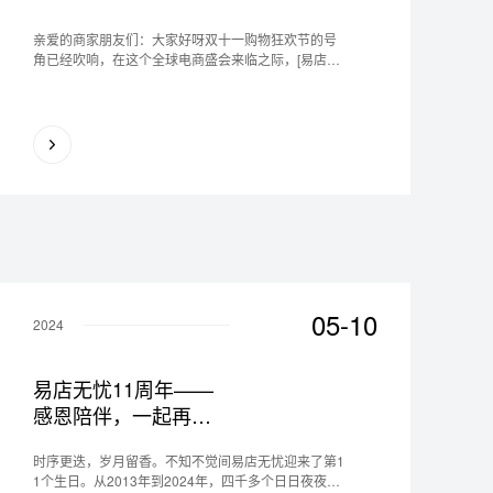
亲爱的商家朋友们：大家好呀双十一购物狂欢节的号
角已经吹响，在这个全球电商盛会来临之际，[易店无
忧] 作为您网店服务的得力伙伴，将全力以赴为您提供
更优质、更高效的服务，助力您的网店在双十一期间
实现销量与...
05-10
2024
易店无忧11周年——
感恩陪伴，一起再出
发！
时序更迭，岁月留香。不知不觉间易店无忧迎来了第1
1个生日。从2013年到2024年，四千多个日日夜夜像