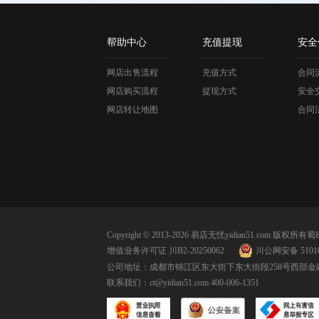
帮助中心
充值提现
安全
网店出售流程
充值方式
合同
网店购买流程
提现方式
安全
网店转让地图
合同
Copyright © 2013-2026 易店无忧yidian51.com 版权所有
蜀I
增值业务许可证 川B2-20250062
川公网安备 51010
公司地址：成都市锦江区东大街下东大街段258号西部金融
联系我们：
ct@yidian51.com
400-006-1351