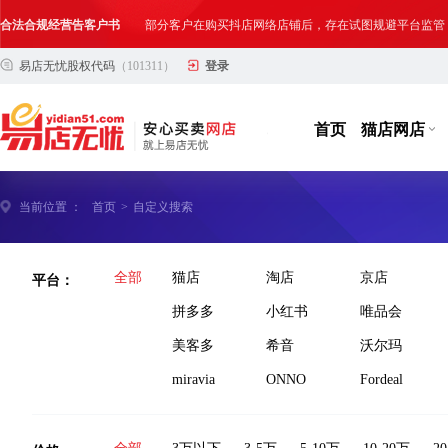
合法合规经营告客户书
部分客户在购买抖店网络店铺后，存在试图规避平台监管
易店无忧股权代码
（101311）
登录
网络店铺合法经营告诫书
为确保网络店铺的合法、规范转让与经营,我司温馨提示
首页
猫店网店
当前位置 ：
首页
>
自定义搜索
平台：
全部
猫店
淘店
京店
拼多多
小红书
唯品会
美客多
希音
沃尔玛
miravia
ONNO
Fordeal