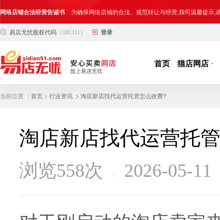
网络店铺合法经营告诫书
为确保网络店铺的合法、规范转让与经营,我司温馨提示
易店无忧股权代码
（101311）
登录
合法合规经营告客户书
部分客户在购买抖店网络店铺后，存在试图规避平台监管
网络店铺合法经营告诫书
为确保网络店铺的合法、规范转让与经营,我司温馨提示
首页
猫店网店
当前位置 ：
>
> 淘店新店找代运营托管怎么收费?
首页
行业资讯
淘店新店找代运营托管
浏览558次
2026-05-11