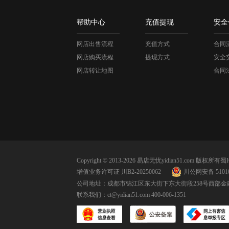
帮助中心
充值提现
安全
网店出售流程
充值方式
合同
网店购买流程
提现方式
安全
网店转让地图
合同
Copyright © 2013-2026 易店无忧yidian51.com 版权所有
蜀I
增值业务许可证 川B2-20250062
川公网安备 51010
公司地址：成都市锦江区东大街下东大街段258号西部金融
联系我们：
ct@yidian51.com
400-006-1351