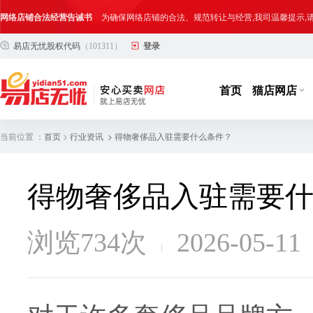
合法合规经营告客户书
部分客户在购买抖店网络店铺后，存在试图规避平台监管
易店无忧股权代码
（101311）
登录
网络店铺合法经营告诫书
为确保网络店铺的合法、规范转让与经营,我司温馨提示
首页
猫店网店
当前位置 ：
>
> 得物奢侈品入驻需要什么条件？
首页
行业资讯
得物奢侈品入驻需要
浏览734次
2026-05-11