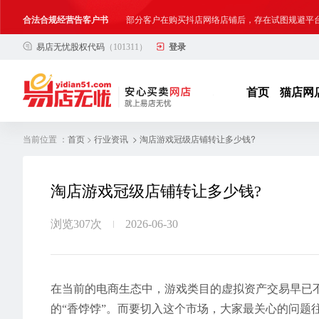
合法合规经营告客户书
部分客户在购买抖店网络店铺后，存在试图规避平
易店无忧股权代码
（101311）
登录
网络店铺合法经营告诫书
为确保网络店铺的合法、规范转让与经营,我司温馨
首页
猫店网
当前位置 ：
>
> 淘店游戏冠级店铺转让多少钱?
首页
行业资讯
淘店游戏冠级店铺转让多少钱?
浏览307次
2026-06-30
在当前的电商生态中，游戏类目的虚拟资产交易早已
的“香饽饽”。而要切入这个市场，大家最关心的问题