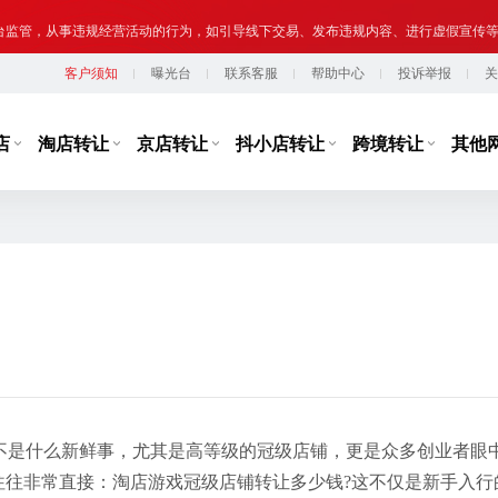
台监管，从事违规经营活动的行为，如引导线下交易、发布违规内容、进行虚假宣传
客户须知
曝光台
联系客服
帮助中心
投诉举报
关
提示,请勿将您转让或购买的网络店铺用于实施违法、犯罪行为；网络非法外之地,店
店
淘店转让
京店转让
抖小店转让
跨境转让
其他
不是什么新鲜事，尤其是高等级的冠级店铺，更是众多创业者眼
往往非常直接：淘店游戏冠级店铺转让多少钱?这不仅是新手入行