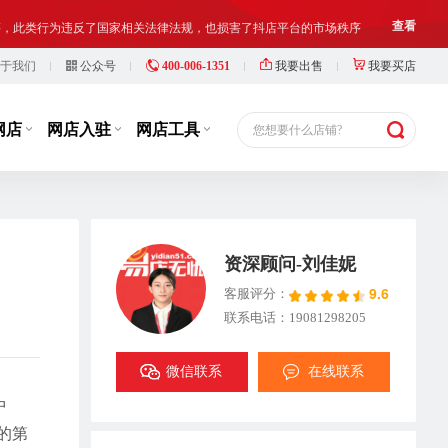
等，此类行为违反了国家相关法律法规，也损害了抖店平台的市场秩序
查看
于我们
公众号
400-006-1351
我要出售
我要买店
铺出让人、受让人、实际经营人均须对网络店铺进行合法合规经营和管理
查看
网店
网店入驻
网店工具
您想要什么店铺?
资深顾问-刘佳妮
9.6
客服评分：
联系电话：19081298205
微信联系
在线联系
中
的第