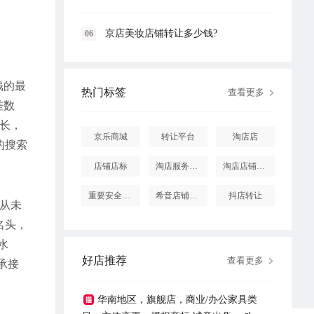
京店美妆店铺转让多少钱?
06
钱的最
热门标签
查看更多
差数
长，
京乐商城
转让平台
淘店店
的搜索
店铺店标
淘店服务市场
淘店店铺怎么投诉
重要安全提醒
希音店铺购买
抖店转让
即从未
名头，
水
好店推荐
查看更多
承接
华南地区，旗舰店，商业/办公家具类