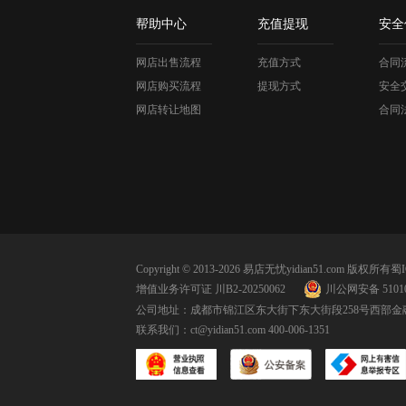
帮助中心
充值提现
安全
网店出售流程
充值方式
合同
网店购买流程
提现方式
安全
网店转让地图
合同
Copyright © 2013-2026 易店无忧yidian51.com 版权所有
蜀I
增值业务许可证 川B2-20250062
川公网安备 51010
公司地址：成都市锦江区东大街下东大街段258号西部金融
联系我们：
ct@yidian51.com
400-006-1351