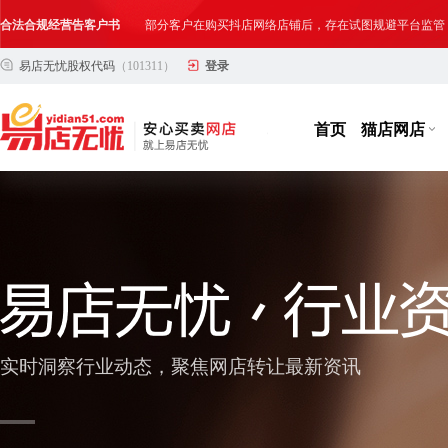
合法合规经营告客户书
部分客户在购买抖店网络店铺后，存在试图规避平台监管
易店无忧股权代码
（101311）
登录
网络店铺合法经营告诫书
为确保网络店铺的合法、规范转让与经营,我司温馨提示
首页
猫店网店
实时洞察行业动态，聚焦网店转让最新资讯