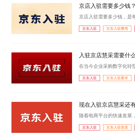
京店入驻需要多少钱
京东入驻
京东入驻费用
入驻京店慧采需要什么
京东入驻
京东入驻要求
现在入驻京店慧采还有
京东入驻
京东入驻资质