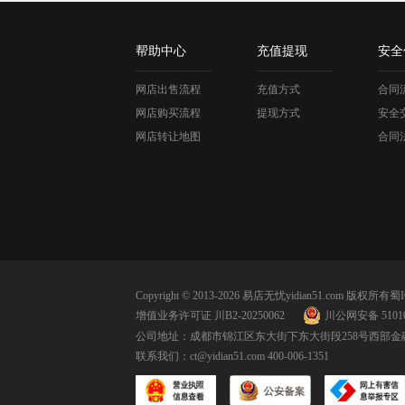
帮助中心
充值提现
安全
网店出售流程
充值方式
合同
网店购买流程
提现方式
安全
网店转让地图
合同
Copyright © 2013-2026 易店无忧yidian51.com 版权所有
蜀I
增值业务许可证 川B2-20250062
川公网安备 51010
公司地址：成都市锦江区东大街下东大街段258号西部金融
联系我们：
ct@yidian51.com
400-006-1351