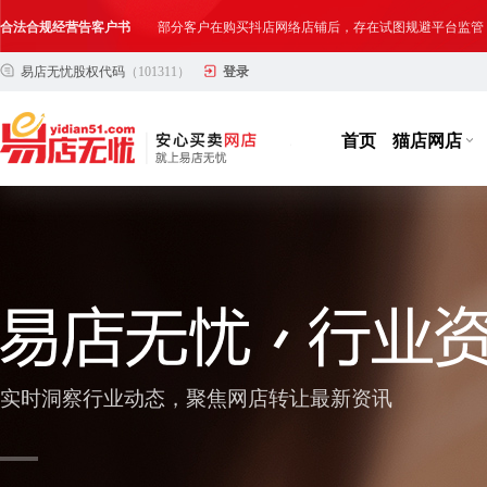
合法合规经营告客户书
部分客户在购买抖店网络店铺后，存在试图规避平台监管
易店无忧股权代码
（101311）
登录
网络店铺合法经营告诫书
为确保网络店铺的合法、规范转让与经营,我司温馨提示
首页
猫店网店
实时洞察行业动态，聚焦网店转让最新资讯