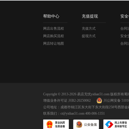
帮助中心
充值提现
安全
网店出售流程
充值方式
合同
网店购买流程
提现方式
安全
网店转让地图
合同
Copyright © 2013-2026 易店无忧yidian51.com 版权所有
蜀I
增值业务许可证 川B2-20250062
川公网安备 51010
公司地址：成都市锦江区东大街下东大街段258号西部金融
联系我们：
ct@yidian51.com
400-006-1351