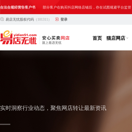
合法合规经营告客户书
部分客户在购买抖店网络店铺后，存在试图规避平台监管
易店无忧股权代码
（101311）
登录
网络店铺合法经营告诫书
为确保网络店铺的合法、规范转让与经营,我司温馨提示
首页
猫店网店
实时洞察行业动态，聚焦网店转让最新资讯