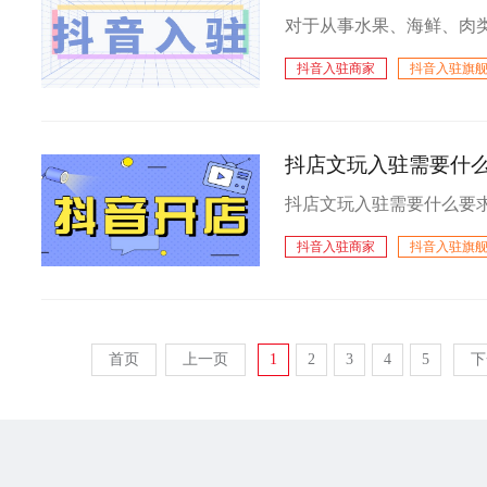
抖音入驻商家
抖音入驻旗
抖店文玩入驻需要什么
抖音入驻商家
抖音入驻旗
首页
上一页
1
2
3
4
5
下