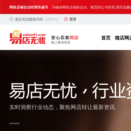
网络店铺合法经营告诫书
为确保网络店铺的合法、规范转让与经营,我司温馨
易店无忧股权代码
（101311）
登录
合法合规经营告客户书
部分客户在购买抖店网络店铺后，存在试图规避平
网络店铺合法经营告诫书
为确保网络店铺的合法、规范转让与经营,我司温馨
首页
猫店网
实时洞察行业动态，聚焦网店转让最新资讯