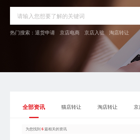
热门搜索：
退货申请
京店电商
京店入驻
淘店转让
全部资讯
猫店转让
淘店转让
京
为您找到
6
篇相关的资讯