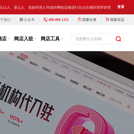
铺出让人、受让人、实际经营人均须对网络店铺进行合法合规经营和管理
查看
于我们
公众号
400-006-1351
我要出售
我要买店
等，此类行为违反了国家相关法律法规，也损害了抖店平台的市场秩序
查看
铺出让人、受让人、实际经营人均须对网络店铺进行合法合规经营和管理
查看
网店
网店入驻
网店工具
您想要什么店铺?