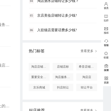
淘店酒水店铺转让多少钱？
04
京店美妆店铺转让多少钱?
05
随着电商行业的快速发展，越来越多的传统药房选择入驻猫店大药房，并借助代运营服务提升线上运营效率。那么，猫店大药房代运营的优势究竟有多大呢?
入驻猫店需要话费多少钱?
06
热门标签
查看更多
猫店大药房作为国内的知名药品销售平台，对入驻商家有着严格的要求。以下是入驻猫店大药房所需满足的主要条件，各位感兴趣的商家朋友可以看看下文。
淘店店铺怎么投诉
店铺店标
希音店铺购买
重要安全提醒
淘店服务市场
淘店店
京乐商城
抖店转让
转让平台
入驻猫店大药房，作为医药电商领域的重要一步，其流程严谨且全面，旨在确保平台上的药品质量与安全，同时保障消费者的合法权益。以下是入驻猫店大药房的详细流程：
好店推荐
查看更多