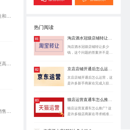
猫店大药房对入驻商家的资质审核极为严格，以确保药品及健康产品的安全性、合规性和服务质量。无论是药品生产企业、连锁药店，还是医疗器械品牌，想要成功入驻，都必须满足一系列的条件。
热门阅读
淘店酒水冠级店铺转让多少钱？
01
淘店酒水冠级店铺转让多少
钱，这个问题的答案并不是一
个固定数字
猫店大药房作为阿里健康旗下专业的医药电商平台，其入驻成本确实较普通类目店铺更高。这种较高的费用门槛主要体现在资质审核、平台服务费以及运营合规等多个维度，反映出医药电商行业的特殊性和平台对商家资质的严格要求。
京店店铺开通后怎么运营？
02
京店店铺开通后怎么运营，这
是许多新手商家在完成入驻手
续后最感
猫店运营直通车怎么推广?
03
猫店运营直通车怎么推广? 这
猫店大药房作为电商领域中的佼佼者，对入驻商家的资质要求极为严格，以确保药品销售的合法性和安全性。那么，想要入驻猫店大药房，商家需要具备哪些资质呢?
是许多猫店商家在寻求精准流
量突围时