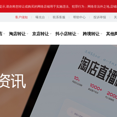
提示,请勿将您转让或购买的网络店铺用于实施违法、犯罪行为；网络非法外之地,店
客户须知
曝光台
联系客服
帮助中心
投诉举报
关
台监管，从事违规经营活动的行为，如引导线下交易、发布违规内容、进行虚假宣传
提示,请勿将您转让或购买的网络店铺用于实施违法、犯罪行为；网络非法外之地,店
店
淘店转让
京店转让
抖小店转让
跨境转让
其他