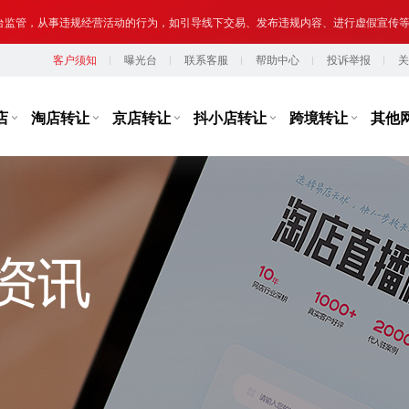
提示,请勿将您转让或购买的网络店铺用于实施违法、犯罪行为；网络非法外之地,店
客户须知
曝光台
联系客服
帮助中心
投诉举报
关
台监管，从事违规经营活动的行为，如引导线下交易、发布违规内容、进行虚假宣传
提示,请勿将您转让或购买的网络店铺用于实施违法、犯罪行为；网络非法外之地,店
店
淘店转让
京店转让
抖小店转让
跨境转让
其他