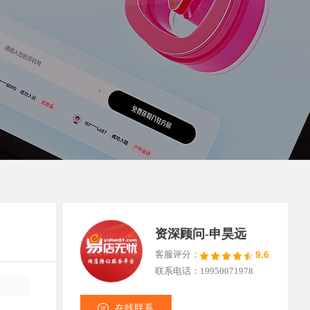
资深顾问-申昊远
9.6
客服评分：
联系电话：19950071978
在线联系