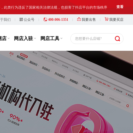
铺出让人、受让人、实际经营人均须对网络店铺进行合法合规经营和管理
查看
于我们
公众号
400-006-1351
我要出售
我要买店
等，此类行为违反了国家相关法律法规，也损害了抖店平台的市场秩序
查看
铺出让人、受让人、实际经营人均须对网络店铺进行合法合规经营和管理
查看
网店
网店入驻
网店工具
您想要什么店铺?