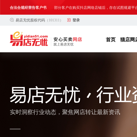
网络店铺合法经营告诫书
为确保网络店铺的合法、规范转让与经营,我司温馨
易店无忧股权代码
（101311）
登录
合法合规经营告客户书
部分客户在购买抖店网络店铺后，存在试图规避平
网络店铺合法经营告诫书
为确保网络店铺的合法、规范转让与经营,我司温馨
首页
猫店网
实时洞察行业动态，聚焦网店转让最新资讯