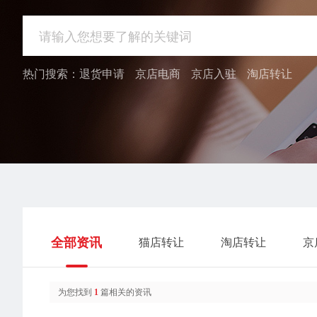
热门搜索：
退货申请
京店电商
京店入驻
淘店转让
全部资讯
猫店转让
淘店转让
京
为您找到
1
篇相关的资讯