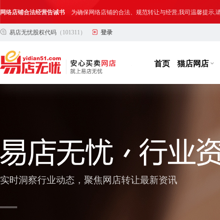
网络店铺合法经营告诫书
为确保网络店铺的合法、规范转让与经营,我司温馨提示
易店无忧股权代码
（101311）
登录
合法合规经营告客户书
部分客户在购买抖店网络店铺后，存在试图规避平台监管
网络店铺合法经营告诫书
为确保网络店铺的合法、规范转让与经营,我司温馨提示
首页
猫店网店
实时洞察行业动态，聚焦网店转让最新资讯